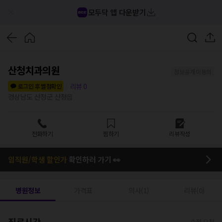
모두닥 앱 다운받기
산청치과의원
정보공개 미동의
리뷰
0
로그인 후 별점확인
경상남도 산청군 산청읍
전화하기
찜하기
리뷰작성
임직원/학생 할인가
확인하러 가기 👀
병원정보
가격표
의사(1)
리뷰(0)
진료시간
수정 요청