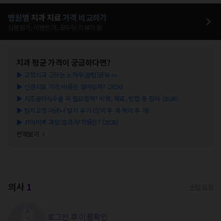
병원별
치과
치료
가격 비교하기
심평원가, 이벤트가, 모두닥 리뷰가 등
치과
평균 가격이 궁금하다면?
▶
교정치과 고르는 노하우(꿀팁)공유 👀
▶
신경치료 가격/비용은 얼마일까? (2026)
▶
치조골이식수술 꼭 필요할까? 비용, 재료, 방법 총 정리 (2026)
▶
발치교정 어금니 발치 후기 (상악 두 개 하악 두 개)
▶
치아미백 과정/효과/부작용은? (2026)
전체보기
의사
1
수정 요청
로그인 후 이름확인