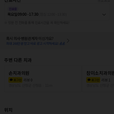
진료중
목요일
09:00 - 17:30
(
점심
12:00
-
13:30
)
※ 방문 전 전화를 통해 진료시간을 꼭 확인하세요!
혹시 의사·병원관계자 이신가요?
최대 200만원 받고 바로 광고 시작하세요! 💰💰
주변 다른 치과
손치과의원
참미소치과의
리뷰
0
리뷰
1
로그인
로그인
경상남도 산청군 산청읍
11m
경상남도 산청군 
위치