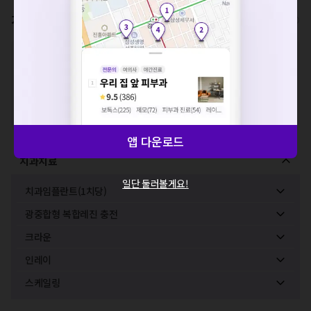
네트워크 또는 서버의 일시적인 오류로, 잠시 후 다시 시도해주
세요. 지속적으로 문제가 발생할 경우 모두닥 채널톡으로 문의
가격표
비급여/급여 진료란?
해주세요.
확인
※
비급여 항목의 경우,
추가비용 등으로 실제 가격과 상이할 수 있으니, 정확
한 가격은 해당 의료기관에 직접 문의해주세요.
※
급여 항목의 경우,
건강보험심사평가원
에 고지되어 있는 급여 진료 기준 가
격입니다. (진료와 연관된 복합적인 비용이 추가되어, 병원마다 금액이 다르게
산정될 수 있는 점 참고 바랍니다.)
※ 이벤트가, 할인가는
VAT 포함
앱 다운로드
치과치료
일단 둘러볼게요!
치과임플란트(1치당)
광중합형 복합레진 충전
크라운
인레이
스케일링