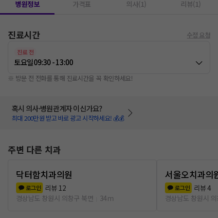
병원정보
가격표
의사(1)
리뷰(1)
진료시간
수정 요청
진료 전
토요일
09:30 - 13:00
※ 방문 전 전화를 통해 진료시간을 꼭 확인하세요!
혹시 의사·병원관계자 이신가요?
최대 200만원 받고 바로 광고 시작하세요! 💰💰
주변 다른 치과
닥터함치과의원
서울오치과의
리뷰
12
리뷰
4
로그인
로그인
경상남도 창원시 의창구 북면
34m
경상남도 창원시 의