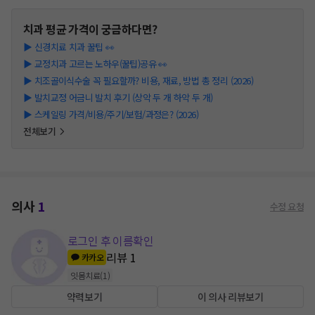
치과
평균 가격이 궁금하다면?
▶
신경치료 치과 꿀팁 👀
▶
교정치과 고르는 노하우(꿀팁)공유 👀
▶
치조골이식수술 꼭 필요할까? 비용, 재료, 방법 총 정리 (2026)
▶
발치교정 어금니 발치 후기 (상악 두 개 하악 두 개)
▶
스케일링 가격/비용/주기/보험/과정은? (2026)
전체보기
의사
1
수정 요청
로그인 후 이름확인
리뷰
1
카카오
잇몸치료
(
1
)
약력보기
이 의사 리뷰보기