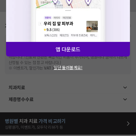
모두닥 팀에 알려주세요!
가격표
비급여/급여 진료란?
※
비급여 항목의 경우,
추가비용 등으로 실제 가격과 상이할 수 있으니, 정확
한 가격은 해당 의료기관에 직접 문의해주세요.
앱 다운로드
※
급여 항목의 경우,
건강보험심사평가원
에 고지되어 있는 급여 진료 기준 가
격입니다. (진료와 연관된 복합적인 비용이 추가되어, 병원마다 금액이 다르게
산정될 수 있는 점 참고 바랍니다.)
일단 둘러볼게요!
※ 이벤트가, 할인가는
VAT 포함
치과치료
제증명수수료
병원별
치과
치료
가격 비교하기
심평원가, 이벤트가, 모두닥 리뷰가 등