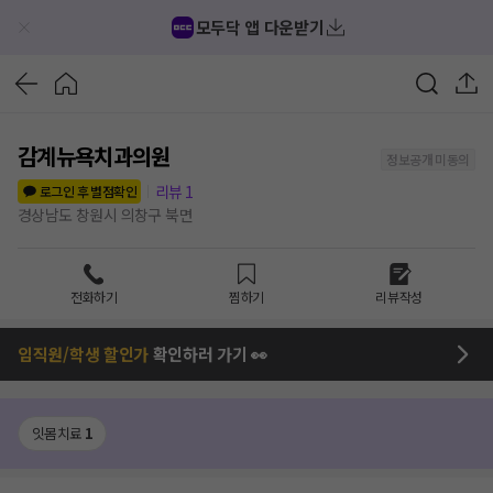
모두닥 앱 다운받기
감계뉴욕치과의원
정보공개 미동의
리뷰
1
로그인 후 별점확인
경상남도 창원시 의창구 북면
전화하기
찜하기
리뷰작성
임직원/학생 할인가
확인하러 가기 👀
잇몸치료
1