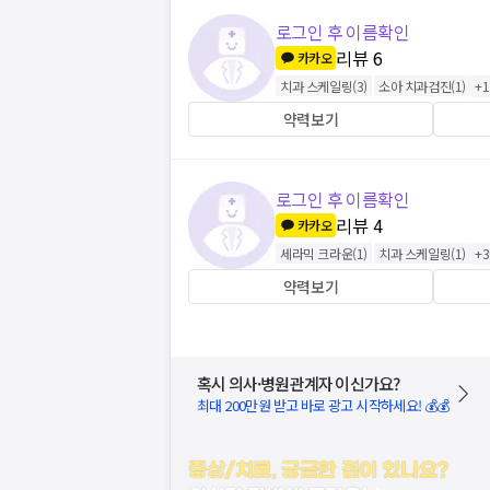
로그인 후 이름확인
리뷰
6
카카오
치과 스케일링
(
3
)
소아 치과검진
(
1
)
+
1
약력보기
로그인 후 이름확인
리뷰
4
카카오
세라믹 크라운
(
1
)
치과 스케일링
(
1
)
+
3
약력보기
혹시 의사·병원관계자 이신가요?
최대 200만원 받고 바로 광고 시작하세요! 💰💰
증상/치료, 궁금한 점이 있나요?