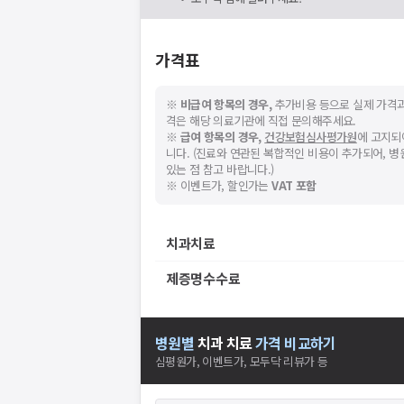
가격표
※
비급여 항목의 경우,
추가비용 등으로 실제 가격과
격은 해당 의료기관에 직접 문의해주세요.
※
급여 항목의 경우,
건강보험심사평가원
에 고지되
니다. (진료와 연관된 복합적인 비용이 추가되어, 
있는 점 참고 바랍니다.)
※ 이벤트가, 할인가는
VAT 포함
치과치료
제증명수수료
병원별
치과
치료
가격 비교하기
심평원가, 이벤트가, 모두닥 리뷰가 등