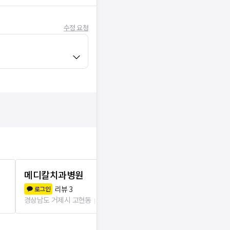
수정 요청
메디칼치과병원
거제바른이
리뷰
3
리뷰
4
로그인
로그인
경상남도 거제시 고현동
80m
경상남도 거제시