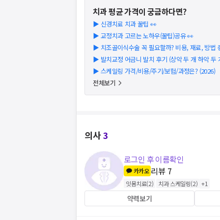
치과
평균 가격이 궁금하다면?
▶
신경치료 치과 꿀팁 👀
▶
교정치과 고르는 노하우(꿀팁)공유 👀
▶
치조골이식수술 꼭 필요할까? 비용, 재료, 방법 총 
▶
발치교정 어금니 발치 후기 (상악 두 개 하악 두 
▶
스케일링 가격/비용/주기/보험/과정은? (2026)
전체보기
의사
3
로그인 후 이름확인
리뷰
7
카카오
잇몸치료
(
2
)
치과 스케일링
(
2
)
+
1
약력보기