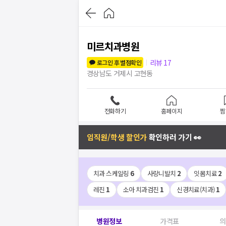
미르치과병원
리뷰
17
로그인 후 별점확인
경상남도 거제시 고현동
전화하기
홈페이지
찜
임직원/학생 할인가
확인하러 가기 👀
치과 스케일링
6
사랑니발치
2
잇몸치료
2
레진
1
소아 치과검진
1
신경치료(치과)
1
병원정보
가격표
의