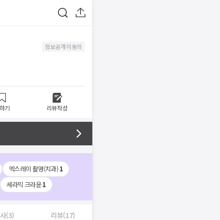
정보공개 미동의
하기
리뷰작성
엑스레이 촬영(치과)
1
세라믹 크라운
1
사(3)
리뷰(17)