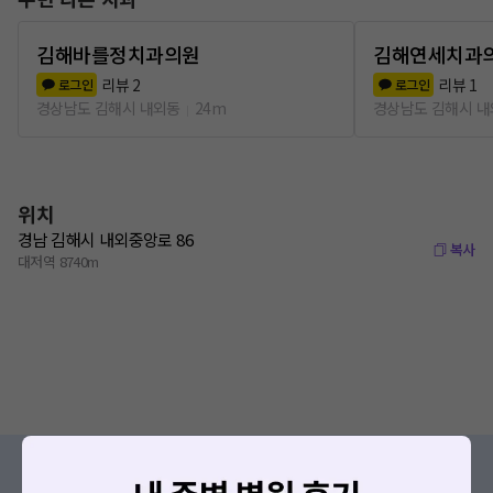
김해바를정치과의원
김해연세치과
리뷰
2
리뷰
1
로그인
로그인
경상남도 김해시 내외동
24m
경상남도 김해시 
위치
경남 김해시 내외중앙로 86
복사
대저역 8740m
증상/치료, 궁금한 점이 있나요?