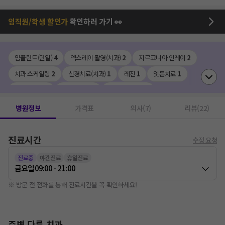
임직원/학생 할인가
확인하러 가기 👀
임플란트(단일)
4
엑스레이 촬영(치과)
2
지르코니아 인레이
2
치과 스케일링
2
신경치료(치과)
1
레진
1
잇몸치료
1
사랑니발치
1
인비절라인
1
세라믹 크라운
1
지르코니아 크라운
1
골드 크라운
1
병원정보
가격표
의사(7)
리뷰(22)
진료시간
수정 요청
진료중
야간진료
휴일진료
금요일
09:00 - 21:00
※ 방문 전 전화를 통해 진료시간을 꼭 확인하세요!
주변 다른 치과