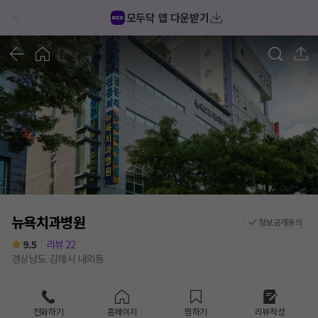
모두닥 앱 다운받기
1
/
1
뉴욕치과병원
정보공개동의
9.5
리뷰
22
경상남도 김해시 내외동
전화하기
홈페이지
찜하기
리뷰작성