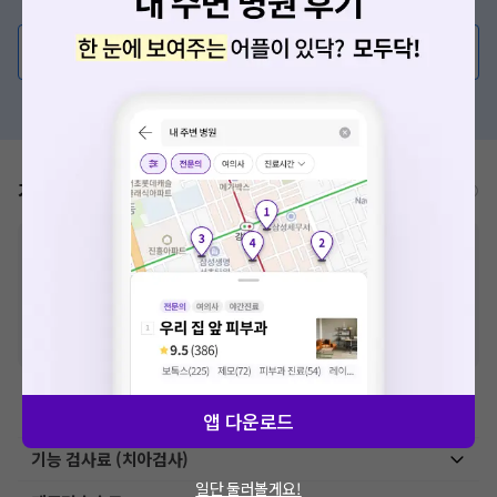
의사가 직접 답해드려요!
💬 무엇이든 물어보세요
혹은, 의료상담 서비스에 다양한 게시글 보러가기
가격표
비급여/급여 진료란?
확인
※
비급여 항목의 경우,
추가비용 등으로 실제 가격과 상이할 수 있으니, 정확
한 가격은 해당 의료기관에 직접 문의해주세요.
※
급여 항목의 경우,
건강보험심사평가원
에 고지되어 있는 급여 진료 기준 가
격입니다. (진료와 연관된 복합적인 비용이 추가되어, 병원마다 금액이 다르게
산정될 수 있는 점 참고 바랍니다.)
※ 이벤트가, 할인가는
VAT 포함
치과치료
앱 다운로드
기능 검사료 (치아검사)
일단 둘러볼게요!