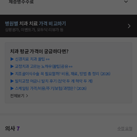
제증명수수료
병원별
치과
치료
가격 비교하기
심평원가, 이벤트가, 모두닥 리뷰가 등
치과
평균 가격이 궁금하다면?
▶
신경치료 치과 꿀팁 👀
▶
교정치과 고르는 노하우(꿀팁)공유 👀
▶
치조골이식수술 꼭 필요할까? 비용, 재료, 방법 총 정리 (2026)
▶
발치교정 어금니 발치 후기 (상악 두 개 하악 두 개)
▶
스케일링 가격/비용/주기/보험/과정은? (2026)
전체보기
의사
7
수정 요청