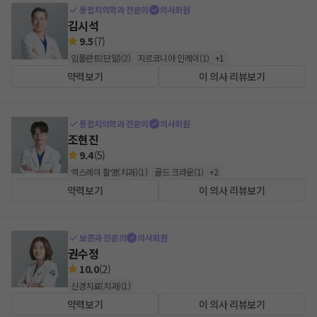
통합치의학과 전문의
의사회원
김시석
9.5
(
7
)
임플란트(단일)
(
2
)
지르코니아 인레이
(
1
)
+
1
약력보기
이 의사 리뷰보기
통합치의학과 전문의
의사회원
조현진
9.4
(
5
)
엑스레이 촬영(치과)
(
1
)
골드 크라운
(
1
)
+
2
약력보기
이 의사 리뷰보기
보존과 전문의
의사회원
권수정
10.0
(
2
)
신경치료(치과)
(
1
)
약력보기
이 의사 리뷰보기