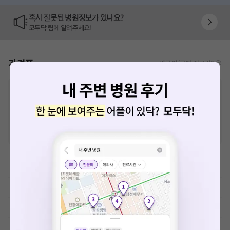
혹시 잘못된 병원정보가 있나요?
모두닥 팀에 알려주세요!
가격표
비급여/급여 진료란?
※
비급여 항목의 경우,
추가비용 등으로 실제 가격과 상이할 수 있으니, 정확
한 가격은 해당 의료기관에 직접 문의해주세요.
※
급여 항목의 경우,
건강보험심사평가원
에 고지되어 있는 급여 진료 기준 가
격입니다. (진료와 연관된 복합적인 비용이 추가되어, 병원마다 금액이 다르게
산정될 수 있는 점 참고 바랍니다.)
※ 이벤트가, 할인가는
VAT 포함
예방접종료
초음파 검사료(진단초음파)
초음파 검사료(유도 초음파)
내시경, 천자 및 생검료