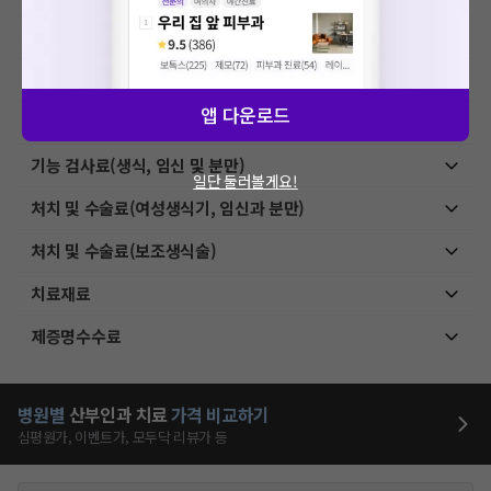
상급병실료
검체검사료
앱 다운로드
병리검사료
기능 검사료(생식, 임신 및 분만)
일단 둘러볼게요!
처치 및 수술료(여성생식기, 임신과 분만)
처치 및 수술료(보조생식술)
치료재료
제증명수수료
병원별
산부인과
치료
가격 비교하기
심평원가, 이벤트가, 모두닥 리뷰가 등