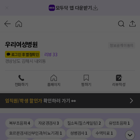
모두닥 앱 다운받기
우리여성병원
정보공개 미동의
리뷰
33
로그인 후 별점확인
경상남도 김해시 내외동
전화하기
홈페이지
찜하기
리뷰작성
임직원/학생 할인가
확인하러 가기 👀
복부초음파
4
자궁경검사
3
질소독(질스케일링)
2
유방초음파
1
호르몬검사(산부인과/비뇨기과)
1
성병검사
1
수액치료
1