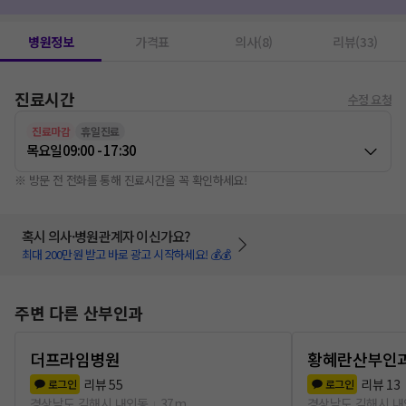
건강검진
1
엑스레이 촬영
1
임신확인
1
병원정보
가격표
의사(8)
리뷰(33)
진료시간
수정 요청
진료마감
휴일진료
목요일
09:00 - 17:30
※ 방문 전 전화를 통해 진료시간을 꼭 확인하세요!
혹시 의사·병원관계자 이신가요?
최대 200만원 받고 바로 광고 시작하세요! 💰💰
주변 다른 산부인과
더프라임병원
황혜란산부인
리뷰
55
리뷰
13
로그인
로그인
경상남도 김해시 내외동
37m
경상남도 김해시 