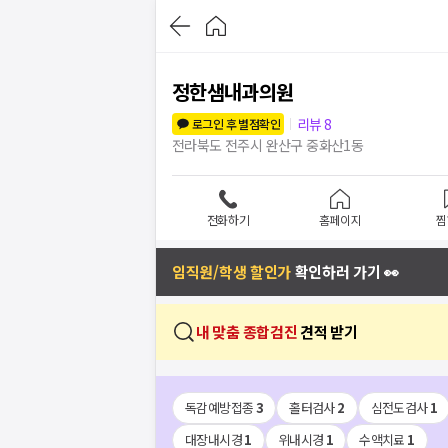
정한샘내과의원
리뷰
8
로그인 후 별점확인
전라북도 전주시 완산구 중화산1동
전화하기
홈페이지
찜
임직원/학생 할인가
확인하러 가기 👀
내 맞춤 종합검진
견적 받기
독감예방접종
3
홀터검사
2
심전도검사
1
대장내시경
1
위내시경
1
수액치료
1