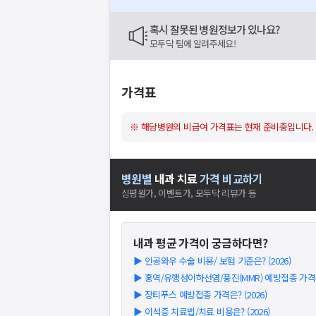
혹시 잘못된 병원정보가 있나요?
모두닥 팀에 알려주세요!
가격표
※ 해당병원의 비급여 가격표는 현재 준비중입니다.
병원별
내과
치료
가격 비교하기
심평원가, 이벤트가, 모두닥 리뷰가 등
내과
평균 가격이 궁금하다면?
▶
인공와우 수술 비용/ 보험 기준은? (2026)
▶
홍역/유행성이하선염/풍진(MMR) 예방접종 가격은?
▶
장티푸스 예방접종 가격은? (2026)
▶
이석증 치료법/치료 비용은? (2026)