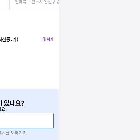
전라북도 전주시 완산구 중화산1동
243m
전라북도 전주시
화산동2가)
복사
이 있나요?
요!
 게시글 보러가기