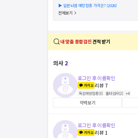
▶
일본뇌염 예방접종 가격은? (2026)
전체보기
내 맞춤 종합검진
견적 받기
의사
2
로그인 후 이름확인
리뷰
7
카카오
독감예방접종
(
3
)
홀터검사
(
2
)
+
4
약력보기
로그인 후 이름확인
리뷰
1
카카오