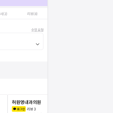
사(2)
리뷰(8)
수정 요청
허원영내과의원
PSI한솔비
리뷰
3
리뷰
7
로그인
로그인