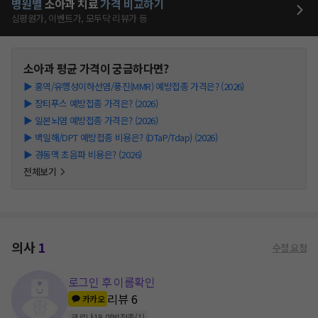
병원별
소아과
치료
가격 비교하기
심평원가, 이벤트가, 모두닥 리뷰가 등
소아과
평균 가격이 궁금하다면?
▶
홍역/유행성이하선염/풍진(MMR) 예방접종 가격은? (2026)
▶
장티푸스 예방접종 가격은? (2026)
▶
일본뇌염 예방접종 가격은? (2026)
▶
백일해/DPT 예방접종 비용은? (DTaP/Tdap) (2026)
▶
경동맥 초음파 비용은? (2026)
전체보기
의사
1
수정 요청
로그인 후 이름확인
리뷰
6
카카오
코로나19 예방접종
(
1
)