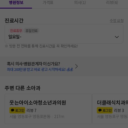
병원정보
가격표
의사(1)
리뷰(6)
진료시간
수정 요청
진료휴무
휴일진료
일요일
-
※ 방문 전 전화를 통해 진료시간을 꼭 확인하세요!
혹시 의사·병원관계자 이신가요?
최대 200만원 받고 바로 광고 시작하세요! 💰💰
주변 다른 소아과
웃는아이소아청소년과의원
더클래식치과
리뷰
7
리뷰
3
로그인
로그인
서울 영등포구 영등포본동
217m
서울 영등포구 영