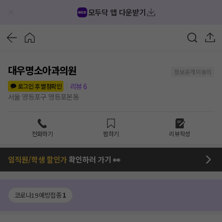
모두닥 앱 다운받기
대우명소아과의원
정보공개 미동의
리뷰
6
로그인 후 별점확인
서울 영등포구 영등포본동
전화하기
찜하기
리뷰작성
임직원/학생 할인가
확인하러 가기 👀
코로나19 예방접종
1