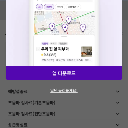
혹시 잘못된 병원정보가 있나요?
모두닥 팀에 알려주세요!
가격표
비급여/급여 진료란?
※
비급여 항목의 경우,
추가비용 등으로 실제 가격과 상이할 수 있으니, 정확
한 가격은 해당 의료기관에 직접 문의해주세요.
※
급여 항목의 경우,
건강보험심사평가원
에 고지되어 있는 급여 진료 기준 가
격입니다. (진료와 연관된 복합적인 비용이 추가되어, 병원마다 금액이 다르게
산정될 수 있는 점 참고 바랍니다.)
앱 다운로드
※ 이벤트가, 할인가는
VAT 포함
일단 둘러볼게요!
예방접종료
초음파 검사료(기본초음파)
초음파 검사료(진단초음파)
상급병실료