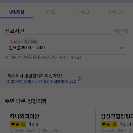
병원정보
가격표
의사(1)
리뷰(17)
진료시간
수정 요청
진료 전
휴일진료
일요일
09:00 - 12:00
※ 방문 전 전화를 통해 진료시간을 꼭 확인하세요!
혹시 의사·병원관계자 이신가요?
최대 200만원 받고 바로 광고 시작하세요! 💰💰
주변 다른 정형외과
하나외과의원
삼성연합정형
리뷰
0
리뷰
14
로그인
로그인
전라북도 정읍시 수성동
39m
전라북도 정읍시 