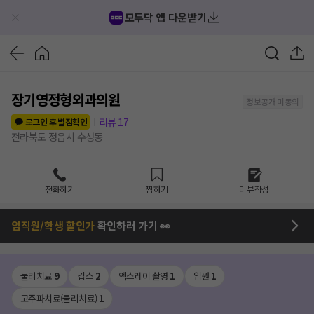
모두닥 앱 다운받기
장기영정형외과의원
정보공개 미동의
리뷰
17
로그인 후 별점확인
전라북도 정읍시 수성동
전화하기
찜하기
리뷰작성
임직원/학생 할인가
확인하러 가기 👀
물리치료
9
깁스
2
엑스레이 촬영
1
입원
1
고주파치료(물리치료)
1