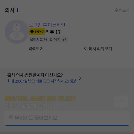
의사
1
수정 요청
로그인 후 이름확인
리뷰
17
카카오
물리치료
(
9
)
깁스
(
2
)
+
3
약력보기
이 의사 리뷰보기
혹시 의사·병원관계자 이신가요?
최대 200만원 받고 바로 광고 시작하세요! 💰💰
증상/치료, 궁금한 점이 있나요?
의사가 답변해 드려요!
💬 무엇이든 물어보세요