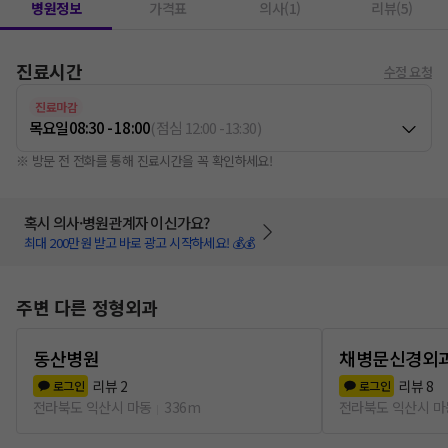
병원정보
가격표
의사(1)
리뷰(5)
진료시간
수정 요청
진료마감
목요일
08:30 - 18:00
(
점심
12:00
-
13:30
)
※ 방문 전 전화를 통해 진료시간을 꼭 확인하세요!
혹시 의사·병원관계자 이신가요?
최대 200만원 받고 바로 광고 시작하세요! 💰💰
주변 다른 정형외과
동산병원
채병문신경외
리뷰
2
리뷰
8
로그인
로그인
전라북도 익산시 마동
336m
전라북도 익산시 마