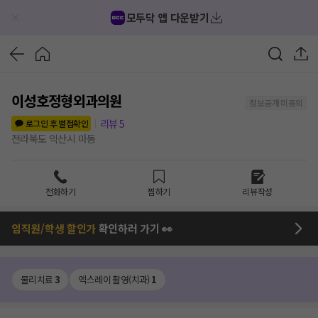
모두닥 앱 다운받기
이성호정형외과의원
정보공개 미동의
리뷰
5
로그인 후 별점확인
전라북도 익산시 마동
전화하기
찜하기
리뷰작성
임직원/학생 할인가
확인하러 가기 👀
물리치료
3
엑스레이 촬영(치과)
1