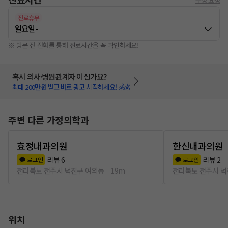
진료휴무
일요일
-
※ 방문 전 전화를 통해 진료시간을 꼭 확인하세요!
혹시 의사·병원관계자 이신가요?
최대 200만원 받고 바로 광고 시작하세요! 💰💰
주변 다른 가정의학과
효정내과의원
한신내과의원
리뷰
6
리뷰
2
로그인
로그인
전라북도 전주시 덕진구 여의동
19m
전라북도 전주시 덕
위치