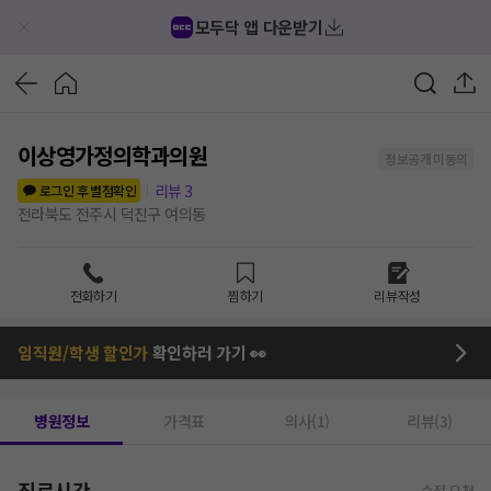
모두닥 앱 다운받기
이상영가정의학과의원
정보공개 미동의
리뷰
3
로그인 후 별점확인
전라북도 전주시 덕진구 여의동
전화하기
찜하기
리뷰작성
임직원/학생 할인가
확인하러 가기 👀
병원정보
가격표
의사(1)
리뷰(3)
진료시간
수정 요청