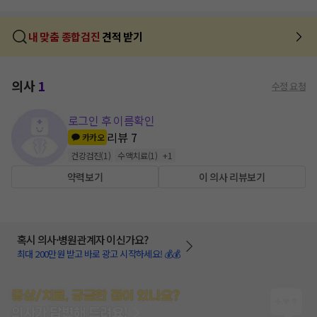
내 맞춤 종합검진
견적 받기
의사
1
수정 요청
로그인 후 이름확인
리뷰
7
카카오
건강검진
(
1
)
수액치료
(
1
)
+
1
약력보기
이 의사 리뷰보기
혹시 의사·병원관계자 이신가요?
최대 200만원 받고 바로 광고 시작하세요! 💰💰
증상/치료, 궁금한 점이 있나요?
의사가 답변해 드려요!