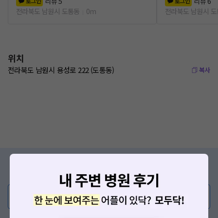
리뷰
5
리뷰
6
로그인
로그인
전라북도 남원시 도통동
0m
전라북도 남원시 
위치
전라북도 남원시 용성로 222 (도통동)
복사
증상/치료, 궁금한 점이 있나요?
의사가 직접 답해드려요!
💬 무엇이든 물어보세요
혹은, 의료상담 서비스에 다양한 게시글 보러가기