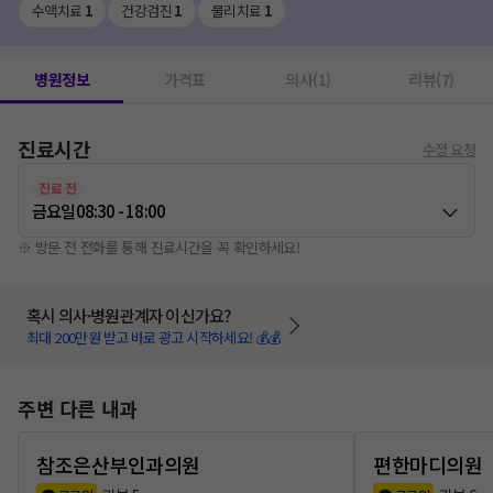
수액치료
1
건강검진
1
물리치료
1
병원정보
가격표
의사(1)
리뷰(7)
진료시간
수정 요청
진료 전
금요일
08:30 - 18:00
※ 방문 전 전화를 통해 진료시간을 꼭 확인하세요!
혹시 의사·병원관계자 이신가요?
최대 200만원 받고 바로 광고 시작하세요! 💰💰
주변 다른 내과
참조은산부인과의원
편한마디의원