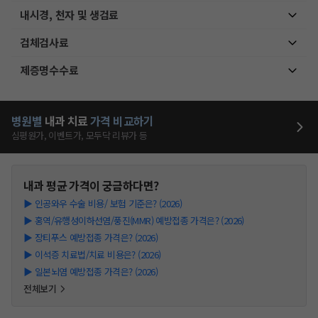
내시경, 천자 및 생검료
검체검사료
제증명수수료
병원별
내과
치료
가격 비교하기
심평원가, 이벤트가, 모두닥 리뷰가 등
내과
평균 가격이 궁금하다면?
▶
인공와우 수술 비용/ 보험 기준은? (2026)
▶
홍역/유행성이하선염/풍진(MMR) 예방접종 가격은? (2026)
▶
장티푸스 예방접종 가격은? (2026)
▶
이석증 치료법/치료 비용은? (2026)
▶
일본뇌염 예방접종 가격은? (2026)
전체보기