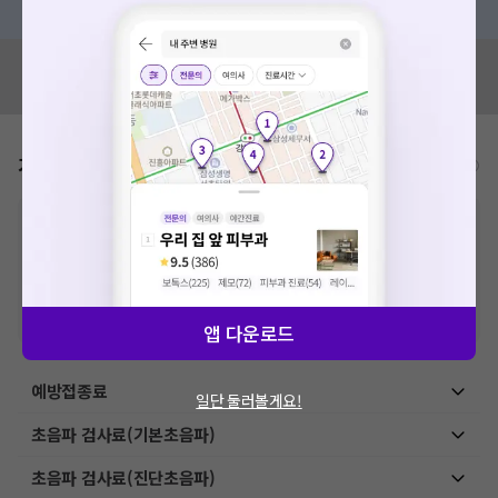
혹시 잘못된 병원정보가 있나요?
모두닥 팀에 알려주세요!
가격표
비급여/급여 진료란?
※
비급여 항목의 경우,
추가비용 등으로 실제 가격과 상이할 수 있으니, 정확
한 가격은 해당 의료기관에 직접 문의해주세요.
※
급여 항목의 경우,
건강보험심사평가원
에 고지되어 있는 급여 진료 기준 가
격입니다. (진료와 연관된 복합적인 비용이 추가되어, 병원마다 금액이 다르게
산정될 수 있는 점 참고 바랍니다.)
※ 이벤트가, 할인가는
VAT 포함
앱 다운로드
예방접종료
일단 둘러볼게요!
초음파 검사료(기본초음파)
초음파 검사료(진단초음파)