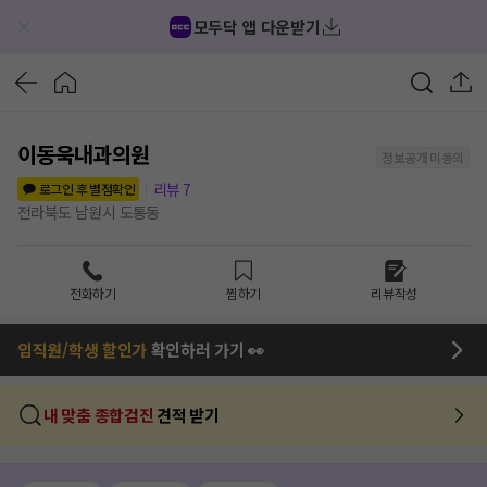
모두닥 앱 다운받기
이동욱내과의원
정보공개 미동의
리뷰
7
로그인 후 별점확인
전라북도 남원시 도통동
전화하기
찜하기
리뷰작성
임직원/학생 할인가
확인하러 가기 👀
내 맞춤 종합검진
견적 받기