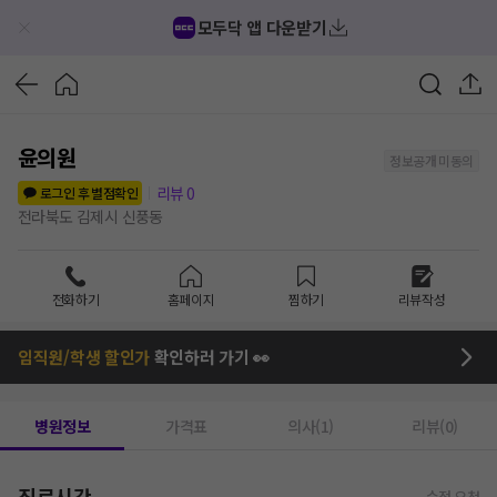
모두닥 앱 다운받기
윤의원
정보공개 미동의
리뷰
0
로그인 후 별점확인
전라북도 김제시 신풍동
전화하기
홈페이지
찜하기
리뷰작성
임직원/학생 할인가
확인하러 가기 👀
병원정보
가격표
의사(1)
리뷰(0)
진료시간
수정 요청