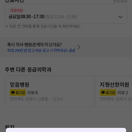
진료마감
금요일
08:30 - 17:30
(
점심
12:30
-
13:30
)
※ 방문 전 전화를 통해 진료시간을 꼭 확인하세요!
혹시 의사·병원관계자 이신가요?
최대 200만원 받고 바로 광고 시작하세요! 💰💰
주변 다른 응급의학과
믿음병원
지평선한의원
리뷰
8
리뷰
2
로그인
로그인
전라북도 김제시 신풍동
721m
전라북도 김제시 
위치