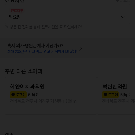
진료휴무
일요일
-
※ 방문 전 전화를 통해 진료시간을 꼭 확인하세요!
혹시 의사·병원관계자 이신가요?
최대 200만원 받고 바로 광고 시작하세요! 💰💰
주변 다른 소아과
하얀이치과의원
혁신한의원
리뷰
8
리뷰
2
로그인
로그인
전라북도 전주시 덕진구 혁신동
109m
전라북도 전주시 덕