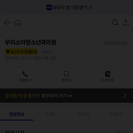
모두닥 앱 다운받기
우리소아청소년과의원
정보공개 미동의
리뷰
2
로그인 후 별점확인
전라북도 전주시 덕진구 혁신동
전화하기
찜하기
리뷰작성
임직원/학생 할인가
확인하러 가기 👀
병원정보
가격표
의사(1)
리뷰(2)
진료시간
수정 요청