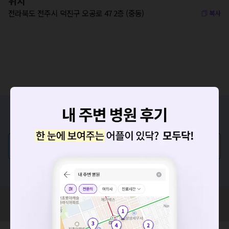
위치
전라북도 전주시 덕진구 오공로 47 2층 (중동)
복사
증상/치료, 궁금한 점이 있나요?
의사가 직접 답해드려요!
💬 무엇이든 물어보세요
혹은, 의료상담 서비스에 다양한 게시글 보러가기
요청하신 작업을 처리하지 못했습니다.
혹시 잘못된 병원정보가 있나요?
네트워크 또는 서버의 일시적인 오류로, 잠시 후 다시 시도해주
모두닥 팀에 알려주세요!
세요. 지속적으로 문제가 발생할 경우 모두닥 채널톡으로 문의
해주세요.