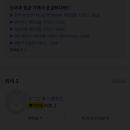
소아과
평균 가격이 궁금하다면?
▶
홍역/유행성이하선염/풍진(MMR) 예방접종 가격은? (2026)
▶
장티푸스 예방접종 가격은? (2026)
▶
일본뇌염 예방접종 가격은? (2026)
▶
백일해/DPT 예방접종 비용은? (DTaP/Tdap) (2026)
▶
경동맥 초음파 비용은? (2026)
전체보기
의사
1
수정 요청
로그인 후 이름확인
리뷰
2
카카오
약력보기
이 의사 리뷰보기