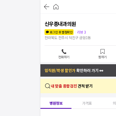
신우종내과의원
리뷰
3
로그인 후 별점확인
전라북도 전주시 덕진구 금암1동
전화하기
찜하기
임직원/학생 할인가
확인하러 가기 👀
내 맞춤 종합검진
견적 받기
병원정보
가격표
의