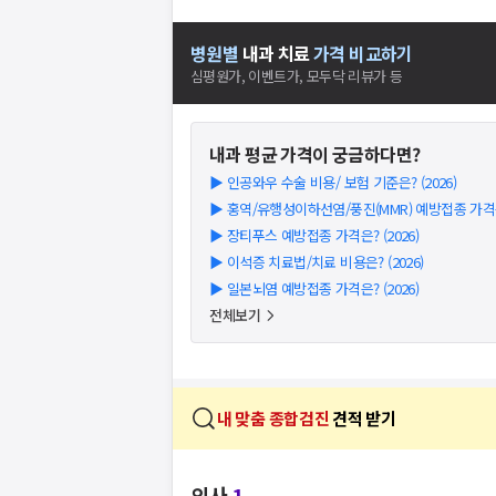
병원별
내과
치료
가격 비교하기
심평원가, 이벤트가, 모두닥 리뷰가 등
내과
평균 가격이 궁금하다면?
▶
인공와우 수술 비용/ 보험 기준은? (2026)
▶
홍역/유행성이하선염/풍진(MMR) 예방접종 가격은?
▶
장티푸스 예방접종 가격은? (2026)
▶
이석증 치료법/치료 비용은? (2026)
▶
일본뇌염 예방접종 가격은? (2026)
전체보기
내 맞춤 종합검진
견적 받기
의사
1