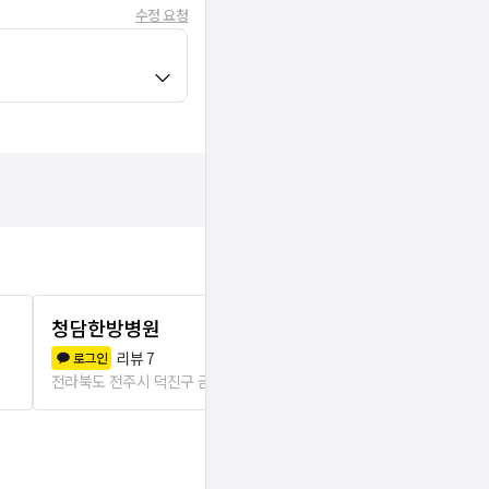
수정 요청
청담한방병원
휴마취통증
리뷰
7
리뷰
1
로그인
로그인
전라북도 전주시 덕진구 금암1동
186m
전라북도 전주시 