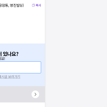
(금암동, 영진빌딩)
복사
이 있나요?
요!
 게시글 보러가기