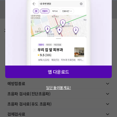
혹시 잘못된 병원정보가 있나요?
모두닥 팀에 알려주세요!
가격표
비급여/급여 진료란?
※
비급여 항목의 경우,
추가비용 등으로 실제 가격과 상이할 수 있으니, 정확
한 가격은 해당 의료기관에 직접 문의해주세요.
※
급여 항목의 경우,
건강보험심사평가원
에 고지되어 있는 급여 진료 기준 가
격입니다. (진료와 연관된 복합적인 비용이 추가되어, 병원마다 금액이 다르게
산정될 수 있는 점 참고 바랍니다.)
※ 이벤트가, 할인가는
VAT 포함
앱 다운로드
예방접종료
일단 둘러볼게요!
초음파 검사료(진단초음파)
초음파 검사료(유도 초음파)
검체검사료