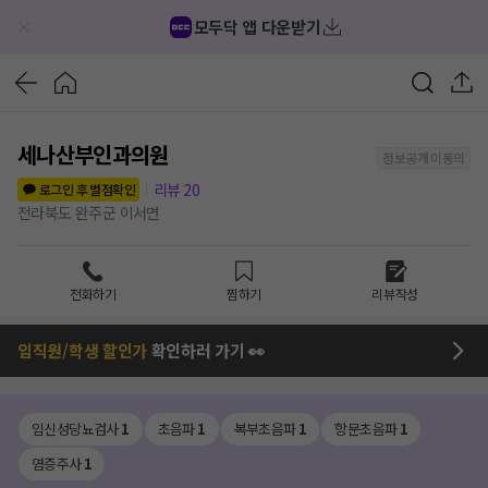
모두닥 앱 다운받기
세나산부인과의원
정보공개 미동의
리뷰
20
로그인 후 별점확인
전라북도 완주군 이서면
전화하기
찜하기
리뷰작성
임직원/학생 할인가
확인하러 가기 👀
임신성당뇨검사
1
초음파
1
복부초음파
1
항문초음파
1
염증주사
1