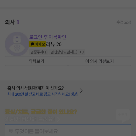
의사
1
수정 요청
로그인 후 이름확인
리뷰
20
카카오
염증주사
(
1
)
임신성당뇨검사
(
1
)
+
3
약력보기
이 의사 리뷰보기
혹시 의사·병원관계자 이신가요?
최대 200만원 받고 바로 광고 시작하세요! 💰💰
증상/치료, 궁금한 점이 있나요?
의사가 답변해 드려요!
💬 무엇이든 물어보세요