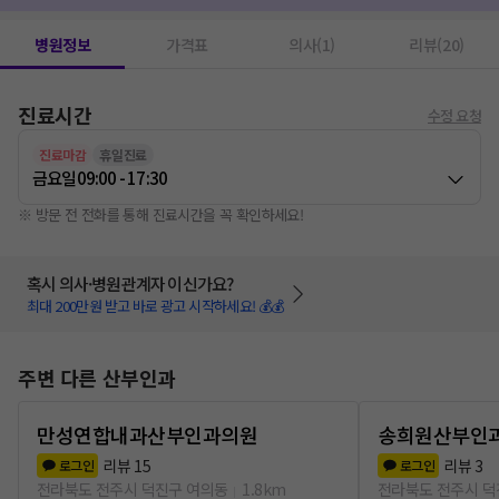
병원정보
가격표
의사(1)
리뷰(20)
진료시간
수정 요청
진료마감
휴일진료
금요일
09:00 - 17:30
※ 방문 전 전화를 통해 진료시간을 꼭 확인하세요!
혹시 의사·병원관계자 이신가요?
최대 200만원 받고 바로 광고 시작하세요! 💰💰
주변 다른 산부인과
만성연합내과산부인과의원
송희원산부인
리뷰
15
리뷰
3
로그인
로그인
전라북도 전주시 덕진구 여의동
1.8km
전라북도 전주시 덕