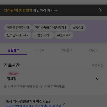
임직원/학생 할인가
확인하러 가기 👀
여드름 염증주사
5
피지낭종(표피낭종)제거
3
보톡스
2
핀포인트레이저
2
비립종 제거
1
무좀치료
1
병원정보
가격표
의사(1)
리뷰(57)
진료시간
수정 요청
진료휴무
일요일
-
※ 방문 전 전화를 통해 진료시간을 꼭 확인하세요!
혹시 의사·병원관계자 이신가요?
최대 200만원 받고 바로 광고 시작하세요! 💰💰