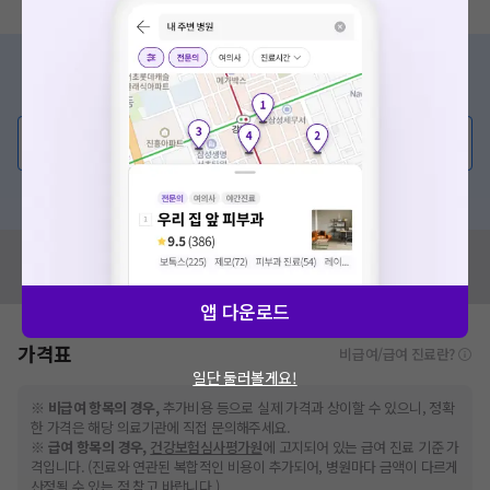
증상/치료, 궁금한 점이 있나요?
의사가 직접 답해드려요!
💬 무엇이든 물어보세요
혹은, 의료상담 서비스에 다양한 게시글 보러가기
혹시 잘못된 병원정보가 있나요?
모두닥 팀에 알려주세요!
앱 다운로드
가격표
비급여/급여 진료란?
일단 둘러볼게요!
※
비급여 항목의 경우,
추가비용 등으로 실제 가격과 상이할 수 있으니, 정확
한 가격은 해당 의료기관에 직접 문의해주세요.
※
급여 항목의 경우,
건강보험심사평가원
에 고지되어 있는 급여 진료 기준 가
격입니다. (진료와 연관된 복합적인 비용이 추가되어, 병원마다 금액이 다르게
산정될 수 있는 점 참고 바랍니다.)