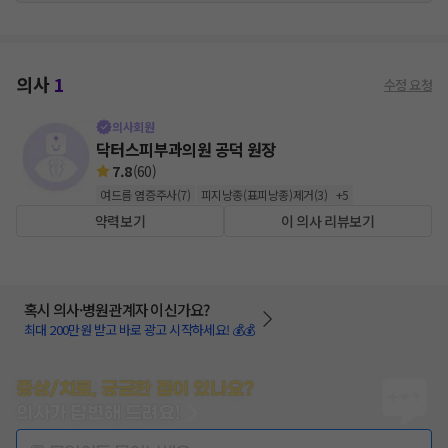
의사
1
수정 요청
의사회원
닥터스피부과의원 공덕 원장
7.8
(
60
)
여드름 염증주사
(
7
)
피지낭종(표피낭종)제거
(
3
)
+
5
약력보기
이 의사 리뷰보기
혹시 의사·병원관계자 이신가요?
최대 200만원 받고 바로 광고 시작하세요! 💰💰
증상/치료, 궁금한 점이 있나요?
의사가 답변해 드려요!