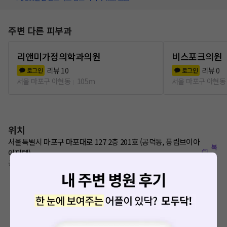
주변 다른 피부과
리앤미가정의학과의원
비스포크의원
리뷰
10
리뷰
0
로그인
로그인
서울 마포구 아현동
105m
서울 마포구 아현동
위치
서울특별시 마포구 마포대로 127 2층 201호 (공덕동, 풍림브이아
복
이피텔)
사
공덕역 200m