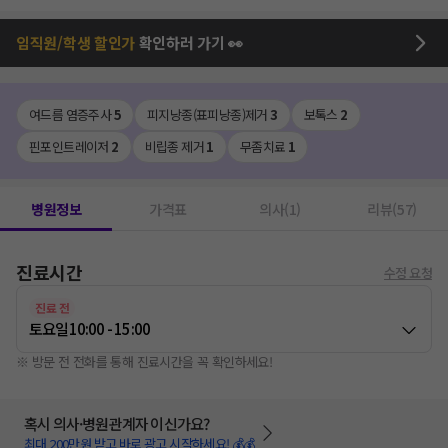
임직원/학생 할인가
확인하러 가기 👀
여드름 염증주사
5
피지낭종(표피낭종)제거
3
보톡스
2
핀포인트레이저
2
비립종 제거
1
무좀치료
1
병원정보
가격표
의사(1)
리뷰(57)
진료시간
수정 요청
진료 전
토요일
10:00 - 15:00
※ 방문 전 전화를 통해 진료시간을 꼭 확인하세요!
혹시 의사·병원관계자 이신가요?
최대 200만원 받고 바로 광고 시작하세요! 💰💰