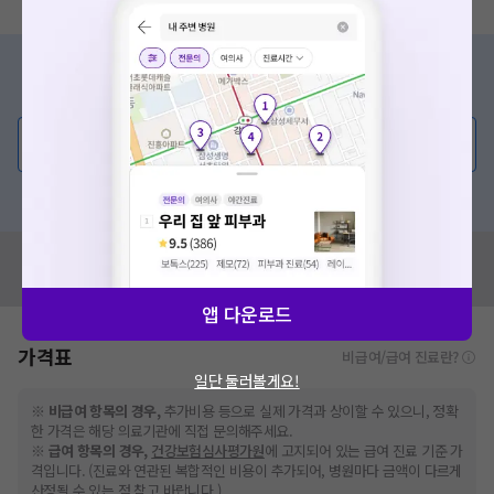
증상/치료, 궁금한 점이 있나요?
의사가 직접 답해드려요!
💬 무엇이든 물어보세요
혹은, 의료상담 서비스에 다양한 게시글 보러가기
혹시 잘못된 병원정보가 있나요?
모두닥 팀에 알려주세요!
앱 다운로드
가격표
비급여/급여 진료란?
일단 둘러볼게요!
※
비급여 항목의 경우,
추가비용 등으로 실제 가격과 상이할 수 있으니, 정확
한 가격은 해당 의료기관에 직접 문의해주세요.
※
급여 항목의 경우,
건강보험심사평가원
에 고지되어 있는 급여 진료 기준 가
격입니다. (진료와 연관된 복합적인 비용이 추가되어, 병원마다 금액이 다르게
산정될 수 있는 점 참고 바랍니다.)