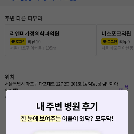
주변 다른 피부과
리앤미가정의학과의원
비스포크의원
리뷰
10
리뷰
0
로그인
로그인
서울 마포구 아현동
105m
서울 마포구 아현동
위치
서울특별시 마포구 마포대로 127 2층 201호 (공덕동, 풍림브이아
복
이피텔)
사
공덕역 200m