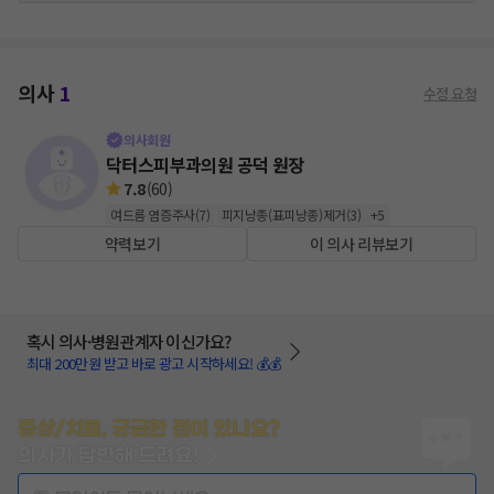
의사
1
수정 요청
의사회원
닥터스피부과의원 공덕 원장
7.8
(
60
)
여드름 염증주사
(
7
)
피지낭종(표피낭종)제거
(
3
)
+
5
약력보기
이 의사 리뷰보기
혹시 의사·병원관계자 이신가요?
최대 200만원 받고 바로 광고 시작하세요! 💰💰
증상/치료, 궁금한 점이 있나요?
의사가 답변해 드려요!