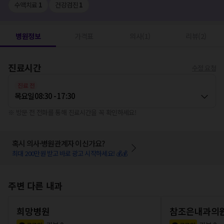
수액치료
1
건강검진
1
병원정보
가격표
의사(1)
리뷰(2)
진료시간
수정 요청
진료 전
목요일
08:30 - 17:30
※ 방문 전 전화를 통해 진료시간을 꼭 확인하세요!
혹시 의사·병원관계자 이신가요?
최대 200만원 받고 바로 광고 시작하세요! 💰💰
주변 다른 내과
희망병원
참조은내과의