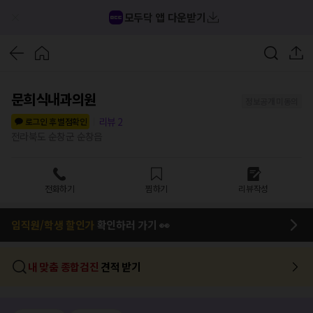
모두닥 앱 다운받기
문희식내과의원
정보공개 미동의
리뷰
2
로그인 후 별점확인
전라북도 순창군 순창읍
전화하기
찜하기
리뷰작성
임직원/학생 할인가
확인하러 가기 👀
내 맞춤 종합검진
견적 받기