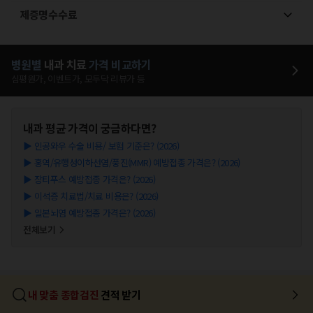
제증명수수료
병원별
내과
치료
가격 비교하기
심평원가, 이벤트가, 모두닥 리뷰가 등
내과
평균 가격이 궁금하다면?
▶
인공와우 수술 비용/ 보험 기준은? (2026)
▶
홍역/유행성이하선염/풍진(MMR) 예방접종 가격은? (2026)
▶
장티푸스 예방접종 가격은? (2026)
▶
이석증 치료법/치료 비용은? (2026)
▶
일본뇌염 예방접종 가격은? (2026)
전체보기
내 맞춤 종합검진
견적 받기