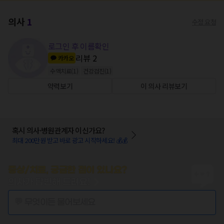
의사
1
수정 요청
로그인 후 이름확인
리뷰
2
카카오
수액치료
(
1
)
건강검진
(
1
)
약력보기
이 의사 리뷰보기
혹시 의사·병원관계자 이신가요?
최대 200만원 받고 바로 광고 시작하세요! 💰💰
증상/치료, 궁금한 점이 있나요?
의사가 답변해 드려요!
💬 무엇이든 물어보세요