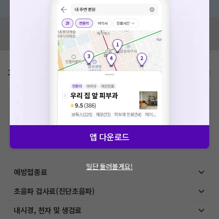
혹시 잘못된 병원정보가 있나요?
모두닥 팀에 알려주세요!
가격표
비급여/급여 진료란?
※
비급여 항목의 경우,
추가비용 등으로 실제 가격과 상이할 수 있으니, 정확
한 가격은 해당 의료기관에 직접 문의해주세요.
※
급여 항목의 경우,
건강보험심사평가원
에 고지되어 있는 급여 진료 기준 가
격입니다. (진료와 연관된 복합적인 비용이 추가되어, 병원마다 금액이 다르게
산정될 수 있는 점 참고 바랍니다.)
앱 다운로드
※ 이벤트가, 할인가는
VAT 포함
일단 둘러볼게요!
예방접종료
초음파 검사료(진단초음파)
내시경, 천자 및 생검료