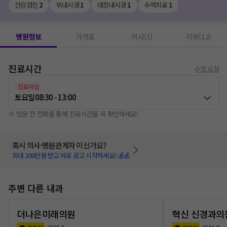
건강검진
2
위내시경
1
대장내시경
1
수액치료
1
병원정보
가격표
의사(1)
리뷰(12)
진료시간
수정 요청
진료마감
토요일
08:30 - 13:00
※ 방문 전 전화를 통해 진료시간을 꼭 확인하세요!
혹시 의사·병원관계자 이신가요?
최대 200만원 받고 바로 광고 시작하세요! 💰💰
주변 다른 내과
더나은미래의원
혁신 신경과의