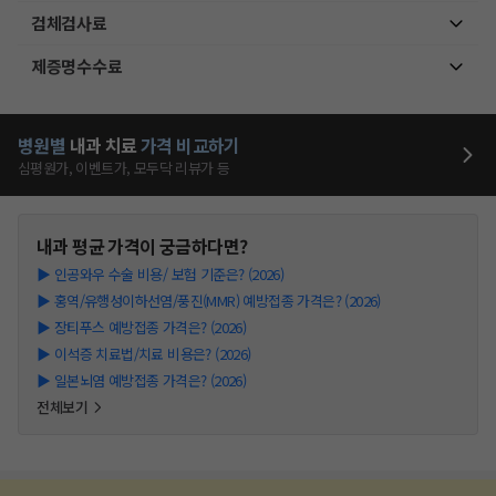
검체검사료
제증명수수료
병원별
내과
치료
가격 비교하기
심평원가, 이벤트가, 모두닥 리뷰가 등
내과
평균 가격이 궁금하다면?
▶
인공와우 수술 비용/ 보험 기준은? (2026)
▶
홍역/유행성이하선염/풍진(MMR) 예방접종 가격은? (2026)
▶
장티푸스 예방접종 가격은? (2026)
▶
이석증 치료법/치료 비용은? (2026)
▶
일본뇌염 예방접종 가격은? (2026)
전체보기