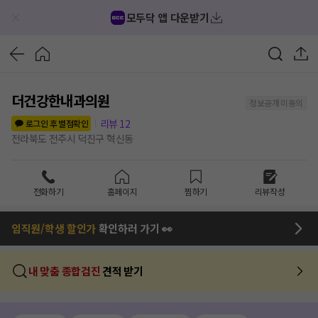
모두닥 앱 다운받기
더건강한내과의원
정보공개 미동의
리뷰
12
로그인 후 별점확인
전라북도 전주시 덕진구 혁신동
전화하기
홈페이지
찜하기
리뷰작성
임직원/학생 할인가
확인하러 가기 👀
내 맞춤 종합검진
견적 받기