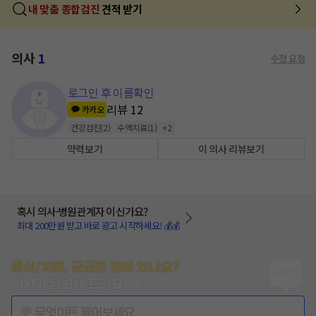
내 맞춤 종합검진
견적 받기
의사
1
수정 요청
로그인 후 이름확인
리뷰
12
카카오
건강검진
(
2
)
수액치료
(
1
)
+
2
약력보기
이 의사 리뷰보기
혹시 의사·병원관계자 이신가요?
최대 200만원 받고 바로 광고 시작하세요! 💰💰
증상/치료, 궁금한 점이 있나요?
의사가 답변해 드려요!
💬 무엇이든 물어보세요