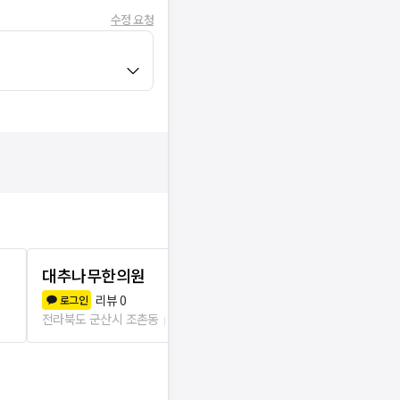
수정 요청
대추나무한의원
누가병원
리뷰
0
리뷰
3
로그인
로그인
전라북도 군산시 조촌동
452m
전라북도 군산시