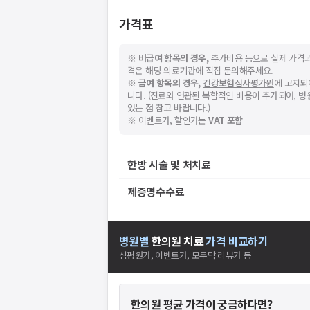
가격표
※
비급여 항목의 경우,
추가비용 등으로 실제 가격과
격은 해당 의료기관에 직접 문의해주세요.
※
급여 항목의 경우,
건강보험심사평가원
에 고지되
니다. (진료와 연관된 복합적인 비용이 추가되어, 
있는 점 참고 바랍니다.)
※ 이벤트가, 할인가는
VAT 포함
한방 시술 및 처치료
제증명수수료
병원별
한의원
치료
가격 비교하기
심평원가, 이벤트가, 모두닥 리뷰가 등
한의원
평균 가격이 궁금하다면?