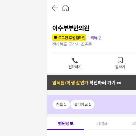
이수부부한의원
리뷰
2
로그인 후 별점확인
전라북도 군산시 조촌동
전화하기
찜하기
임직원/학생 할인가
확인하러 가기 👀
침술
1
물리치료
1
병원정보
가격표
의