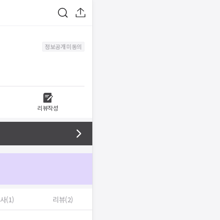
정보공개 미동의
리뷰작성
사(1)
리뷰(2)