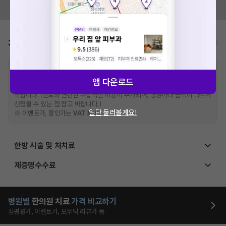
모두닥 팀에 알려주세요!
가격표
비급여/급여 진료란?
※
비급여 항목의 경우,
추가비용 등으로 실제 가격과 상이할 수 있으니, 정확
한 가격은 해당 의료기관에 직접 문의해주세요.
앱 다운로드
※
급여 항목의 경우,
건강보험심사평가원
에 고지되어 있는 급여 진료 기준 가
격입니다. (진료와 연관된 복합적인 비용이 추가되어, 병원마다 금액이 다르게
산정될 수 있는 점 참고 바랍니다.)
일단 둘러볼게요!
※ 이벤트가, 할인가는
VAT 포함
한방 시술 및 처치료
제증명수수료
병원별
한의원
치료
가격 비교하기
심평원가, 이벤트가, 모두닥 리뷰가 등