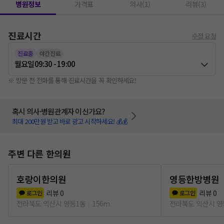
병원정보
가격표
의사(1)
리뷰(3)
진료시간
수정 요청
진료중
야간진료
월요일
09:30 - 19:00
※ 방문 전 전화를 통해 진료시간을 꼭 확인하세요!
혹시 의사·병원관계자 이신가요?
최대 200만원 받고 바로 광고 시작하세요! 💰💰
주변 다른 한의원
호랑이한의원
영등한방병원
리뷰
0
리뷰
0
로그인
로그인
전라북도 익산시 영등1동
156m
전라북도 익산시 영