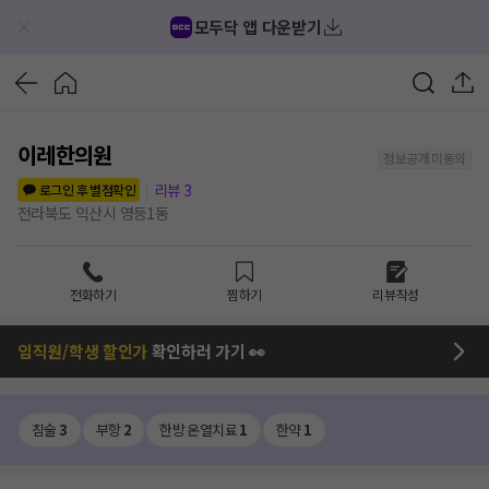
모두닥 앱 다운받기
이레한의원
정보공개 미동의
리뷰
3
로그인 후 별점확인
전라북도 익산시 영등1동
전화하기
찜하기
리뷰작성
임직원/학생 할인가
확인하러 가기 👀
침술
3
부항
2
한방 온열치료
1
한약
1