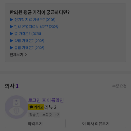
한의원
평균 가격이 궁금하다면?
▶
전기침 치료 가격은? (2026)
▶
한방 온열치료 비용은? (2026)
▶
뜸 가격은? (2026)
▶
약침 가격은? (2026)
▶
봉침 가격은? (2026)
전체보기
의사
1
수정 요청
로그인 후 이름확인
리뷰
3
카카오
침술
(
3
)
부항
(
2
)
+
2
약력보기
이 의사 리뷰보기