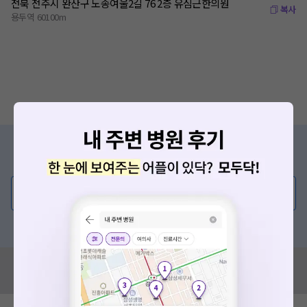
전북 전주시 완산구 노송여울2길 76 2층 유심근한의원
복사
용두역 60100m
증상/치료, 궁금한 점이 있나요?
의사가 직접 답해드려요!
💬 무엇이든 물어보세요
혹은, 의료상담 서비스에 다양한 게시글 보러가기
혹시 잘못된 병원정보가 있나요?
모두닥 팀에 알려주세요!