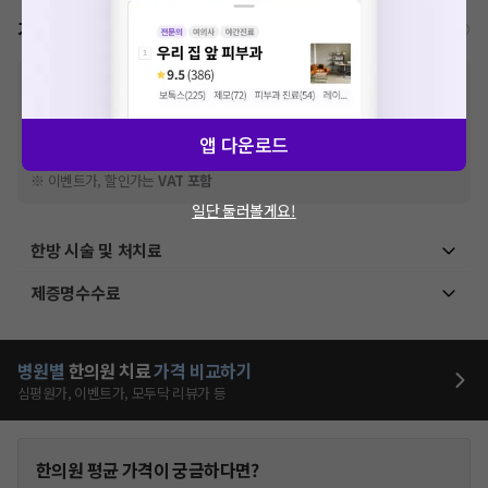
가격표
비급여/급여 진료란?
※
비급여 항목의 경우,
추가비용 등으로 실제 가격과 상이할 수 있으니, 정확
한 가격은 해당 의료기관에 직접 문의해주세요.
※
급여 항목의 경우,
건강보험심사평가원
에 고지되어 있는 급여 진료 기준 가
앱 다운로드
격입니다. (진료와 연관된 복합적인 비용이 추가되어, 병원마다 금액이 다르게
산정될 수 있는 점 참고 바랍니다.)
※ 이벤트가, 할인가는
VAT 포함
일단 둘러볼게요!
한방 시술 및 처치료
제증명수수료
병원별
한의원
치료
가격 비교하기
심평원가, 이벤트가, 모두닥 리뷰가 등
한의원
평균 가격이 궁금하다면?