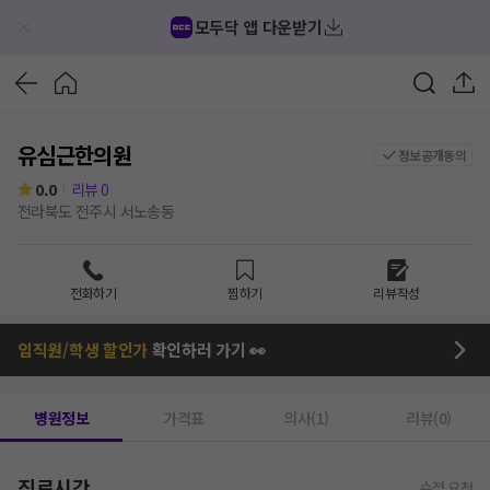
모두닥 앱 다운받기
유심근한의원
정보공개동의
0.0
리뷰
0
전라북도 전주시 서노송동
전화하기
찜하기
리뷰작성
임직원/학생 할인가
확인하러 가기 👀
병원정보
가격표
의사(1)
리뷰(0)
진료시간
수정 요청