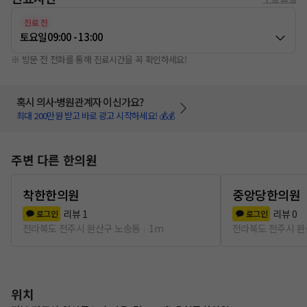
진료 전
토요일
09:00 - 13:00
※ 방문 전 전화를 통해 진료시간을 꼭 확인하세요!
혹시 의사·병원관계자 이신가요?
최대 200만원 받고 바로 광고 시작하세요! 💰💰
주변 다른 한의원
착한한의원
중앙당한의원
리뷰
1
리뷰
0
로그인
로그인
전라북도 전주시 완산구 노송동
1m
전라북도 전주시 완
위치