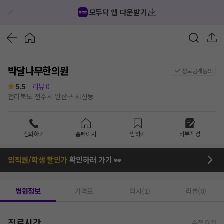
모두닥 앱 다운받기
박달나무한의원
정보공개동의
5.5
리뷰
0
전라북도 전주시 완산구 서신동
전화하기
홈페이지
찜하기
리뷰작성
임직원/학생 할인가
확인하러 가기 👀
병원정보
가격표
의사(1)
리뷰(0)
진료시간
수정 요청