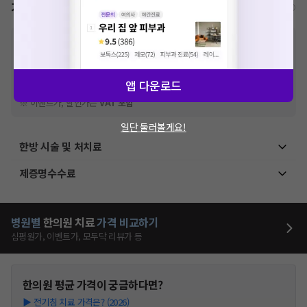
가격표
비급여/급여 진료란?
※
비급여 항목의 경우,
추가비용 등으로 실제 가격과 상이할 수 있으니, 정확
한 가격은 해당 의료기관에 직접 문의해주세요.
※
급여 항목의 경우,
건강보험심사평가원
에 고지되어 있는 급여 진료 기준 가
격입니다. (진료와 연관된 복합적인 비용이 추가되어, 병원마다 금액이 다르게
앱 다운로드
산정될 수 있는 점 참고 바랍니다.)
※ 이벤트가, 할인가는
VAT 포함
일단 둘러볼게요!
한방 시술 및 처치료
제증명수수료
병원별
한의원
치료
가격 비교하기
심평원가, 이벤트가, 모두닥 리뷰가 등
한의원
평균 가격이 궁금하다면?
▶
전기침 치료 가격은? (2026)