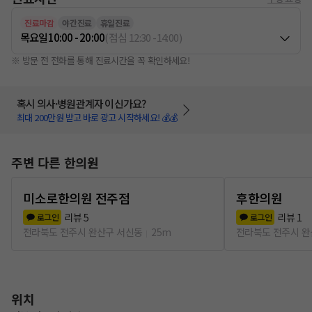
진료마감
야간진료
휴일진료
목요일
10:00 - 20:00
(
점심
12:30
-
14:00
)
※ 방문 전 전화를 통해 진료시간을 꼭 확인하세요!
혹시 의사·병원관계자 이신가요?
최대 200만원 받고 바로 광고 시작하세요! 💰💰
주변 다른 한의원
미소로한의원 전주점
후한의원
리뷰
5
리뷰
1
로그인
로그인
전라북도 전주시 완산구 서신동
25m
전라북도 전주시 완
위치