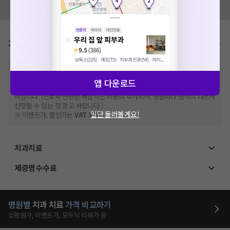
모두닥 팀에 알려주세요!
가격표
비급여/급여 진료란?
※
비급여 항목의 경우,
추가비용 등으로 실제 가격과 상이할 수 있으니, 정확
한 가격은 해당 의료기관에 직접 문의해주세요.
앱 다운로드
※
급여 항목의 경우,
건강보험심사평가원
에 고지되어 있는 급여 진료 기준 가
격입니다. (진료와 연관된 복합적인 비용이 추가되어, 병원마다 금액이 다르게
산정될 수 있는 점 참고 바랍니다.)
일단 둘러볼게요!
※ 이벤트가, 할인가는
VAT 포함
치과치료
제증명수수료
병원별
치과
치료
가격 비교하기
심평원가, 이벤트가, 모두닥 리뷰가 등