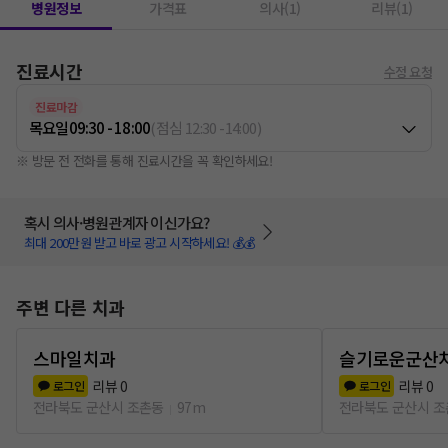
병원정보
가격표
의사(1)
리뷰(1)
진료시간
수정 요청
진료마감
목요일
09:30 - 18:00
(
점심
12:30
-
14:00
)
※ 방문 전 전화를 통해 진료시간을 꼭 확인하세요!
혹시 의사·병원관계자 이신가요?
최대 200만원 받고 바로 광고 시작하세요! 💰💰
주변 다른 치과
스마일치과
슬기로운군산
리뷰
0
리뷰
0
로그인
로그인
전라북도 군산시 조촌동
97m
전라북도 군산시 