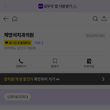
모두닥 앱 다운받기
채영석치과의원
정보공개 미동의
리뷰
1
로그인 후 별점확인
전라북도 군산시 경암동
전화하기
찜하기
리뷰작성
임직원/학생 할인가
확인하러 가기 👀
신경치료(치과)
1