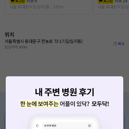
리뷰
9
리뷰
14
로그인
로그인
서울 동대문구 답십리1동
131m
서울 동대문구 답십
위치
서울특별시 동대문구 전농로 73-17 (답십리동)
복사
답십리역 600m
증상/치료, 궁금한 점이 있나요?
의사가 직접 답해드려요!
💬 무엇이든 물어보세요