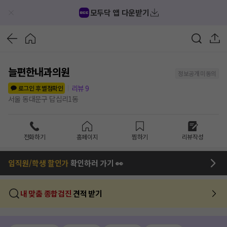
모두닥 앱 다운받기
늘편한내과의원
정보공개 미동의
리뷰
9
로그인 후 별점확인
서울 동대문구 답십리1동
전화하기
홈페이지
찜하기
리뷰작성
임직원/학생 할인가
확인하러 가기 👀
내 맞춤 종합검진
견적 받기