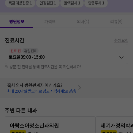
독감예방접종
1
건강검진
1
혈액검사
1
염증주사
1
병원정보
가격표
의사(1)
리뷰(9)
진료시간
수정 요청
진료 전
휴일진료
토요일
09:00 - 15:00
※ 방문 전 전화를 통해 진료시간을 꼭 확인하세요!
혹시 의사·병원관계자 이신가요?
최대 200만원 받고 바로 광고 시작하세요! 💰💰
주변 다른 내과
아람소아청소년과의원
세기가정의학