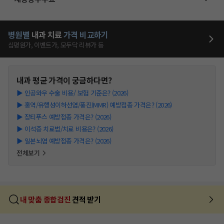
병원별
내과
치료
가격 비교하기
심평원가, 이벤트가, 모두닥 리뷰가 등
내과
평균 가격이 궁금하다면?
▶
인공와우 수술 비용/ 보험 기준은? (2026)
▶
홍역/유행성이하선염/풍진(MMR) 예방접종 가격은? (2026)
▶
장티푸스 예방접종 가격은? (2026)
▶
이석증 치료법/치료 비용은? (2026)
▶
일본뇌염 예방접종 가격은? (2026)
전체보기
내 맞춤 종합검진
견적 받기