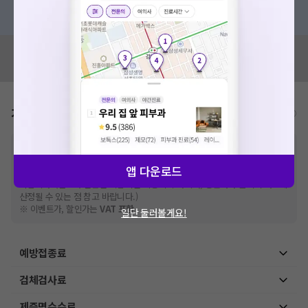
혹은, 의료상담 서비스에 다양한 게시글 보러가기
혹시 잘못된 병원정보가 있나요?
모두닥 팀에 알려주세요!
가격표
비급여/급여 진료란?
※
비급여 항목의 경우,
추가비용 등으로 실제 가격과 상이할 수 있으니, 정확
한 가격은 해당 의료기관에 직접 문의해주세요.
앱 다운로드
※
급여 항목의 경우,
건강보험심사평가원
에 고지되어 있는 급여 진료 기준 가
격입니다. (진료와 연관된 복합적인 비용이 추가되어, 병원마다 금액이 다르게
산정될 수 있는 점 참고 바랍니다.)
※ 이벤트가, 할인가는
VAT 포함
일단 둘러볼게요!
예방접종료
검체검사료
제증명수수료