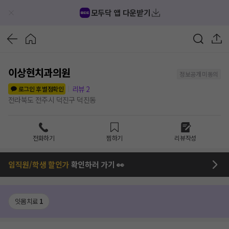
모두닥 앱 다운받기
이상현치과의원
정보공개 미동의
리뷰
2
로그인 후 별점확인
전라북도 전주시 덕진구 덕진동
전화하기
찜하기
리뷰작성
임직원/학생 할인가
확인하러 가기 👀
잇몸치료
1