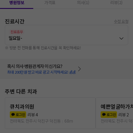
병원정보
가격표
의사(1)
리뷰(2)
진료시간
수정 요청
진료휴무
일요일
-
※ 방문 전 전화를 통해 진료시간을 꼭 확인하세요!
혹시 의사·병원관계자 이신가요?
최대 200만원 받고 바로 광고 시작하세요! 💰💰
주변 다른 치과
큐치과의원
예쁜얼굴하가
리뷰
4
리뷰
2
로그인
로그인
전라북도 전주시 덕진구 덕진동
68m
전라북도 전주시 덕