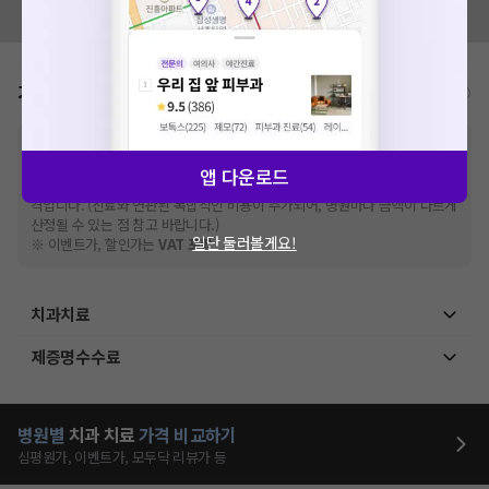
모두닥 팀에 알려주세요!
가격표
비급여/급여 진료란?
※
비급여 항목의 경우,
추가비용 등으로 실제 가격과 상이할 수 있으니, 정확
한 가격은 해당 의료기관에 직접 문의해주세요.
앱 다운로드
※
급여 항목의 경우,
건강보험심사평가원
에 고지되어 있는 급여 진료 기준 가
격입니다. (진료와 연관된 복합적인 비용이 추가되어, 병원마다 금액이 다르게
산정될 수 있는 점 참고 바랍니다.)
일단 둘러볼게요!
※ 이벤트가, 할인가는
VAT 포함
치과치료
제증명수수료
병원별
치과
치료
가격 비교하기
심평원가, 이벤트가, 모두닥 리뷰가 등