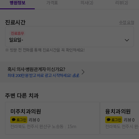
병원정보
가격표
의사(2)
리뷰(2)
진료시간
수정 요청
진료휴무
일요일
-
※ 방문 전 전화를 통해 진료시간을 꼭 확인하세요!
혹시 의사·병원관계자 이신가요?
최대 200만원 받고 바로 광고 시작하세요! 💰💰
주변 다른 치과
미주치과의원
융치과의원
리뷰
0
리뷰
0
로그인
로그인
전라북도 전주시 완산구 노송동
15m
전라북도 전주시 완