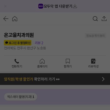
모두닥 앱 다운받기
온고을치과의원
정보공개 미동의
리뷰
2
로그인 후 별점확인
전라북도 전주시 완산구 노송동
전화하기
홈페이지
찜하기
리뷰작성
임직원/학생 할인가
확인하러 가기 👀
엑스레이 촬영(치과)
1