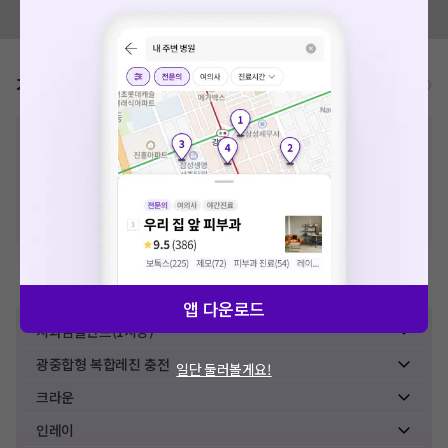
모두닥 팀에 알려주세요!
가격표
비급여/급여 진료란?
※
비급여 항목의 경우,
추가비용 등으로 실제 가격과 상이할 수 있으니, 정확
한 가격은 해당 의료기관에 직접 문의해주세요.
※
급여 항목의 경우,
건강보험심사평가원
에 고지되어 있는 급여 진료 기준 가
격입니다. (진료와 연관된 복합적인 비용이 추가되어, 병원마다 금액이 다르게
산정될 수 있는 점 참고 바랍니다.)
※ 이벤트가, 할인가는
VAT 포함
치과치료
앱 다운로드
치과임플란트(1치당)
광중합형 복합레진 충전
일단 둘러볼게요!
크라운
인레이