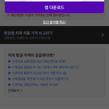
가격표
비급여/급여 진료란?
앱 다운로드
※ 해당병원의 비급여 가격표는 현재 준비중입니다.
일단 둘러볼게요!
병원별
치과
치료
가격 비교하기
심평원가, 이벤트가, 모두닥 리뷰가 등
치과
평균 가격이 궁금하다면?
▶
신경치료 실패 흔한가요? (재신경치료 포함)
▶
스케일링 알맞은 주기는? 얼마나 자주 해야 하나요? 😶
▶
신경치료 통증이 있나요? 많이 아픈가요? 😱
▶
스케일링을 하면 왜 이시림 증상이 있을까? 🤔
▶
신경치료 과정/단계는 어떻게 되나요?
전체보기