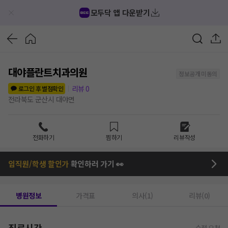
모두닥 앱 다운받기
대야플란트치과의원
정보공개 미동의
리뷰
0
로그인 후 별점확인
전라북도 군산시 대야면
전화하기
찜하기
리뷰작성
임직원/학생 할인가
확인하러 가기 👀
병원정보
가격표
의사(1)
리뷰(0)
진료시간
수정 요청