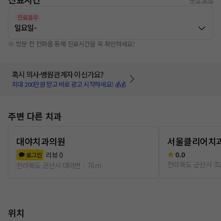
진료휴무
일요일
-
※ 방문 전 전화를 통해 진료시간을 꼭 확인하세요!
혹시 의사·병원관계자 이신가요?
최대 200만원 받고 바로 광고 시작하세요! 💰💰
주변 다른 치과
대야치과의원
서울클리어치
0.0
리뷰
0
로그인
전라북도 군산시 
전라북도 군산시 대야면
76m
위치