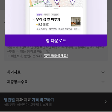
모두닥 팀에 알려주세요!
가격표
비급여/급여 진료란?
※
비급여 항목의 경우,
추가비용 등으로 실제 가격과 상이할 수 있으니, 정확
한 가격은 해당 의료기관에 직접 문의해주세요.
앱 다운로드
※
급여 항목의 경우,
건강보험심사평가원
에 고지되어 있는 급여 진료 기준 가
격입니다. (진료와 연관된 복합적인 비용이 추가되어, 병원마다 금액이 다르게
산정될 수 있는 점 참고 바랍니다.)
일단 둘러볼게요!
※ 이벤트가, 할인가는
VAT 포함
치과치료
제증명수수료
병원별
치과
치료
가격 비교하기
심평원가, 이벤트가, 모두닥 리뷰가 등