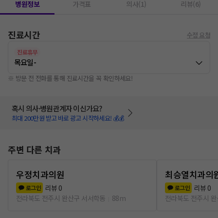
병원정보
가격표
의사(1)
리뷰(6)
진료시간
수정 요청
진료휴무
목요일
-
※ 방문 전 전화를 통해 진료시간을 꼭 확인하세요!
혹시 의사·병원관계자 이신가요?
최대 200만원 받고 바로 광고 시작하세요! 💰💰
주변 다른 치과
우정치과의원
최승열치과의
리뷰
0
리뷰
0
로그인
로그인
전라북도 전주시 완산구 서서학동
88m
전라북도 전주시 완