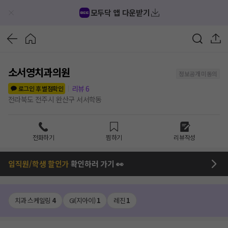
모두닥 앱 다운받기
소서영치과의원
정보공개 미동의
리뷰
6
로그인 후 별점확인
전라북도 전주시 완산구 서서학동
전화하기
찜하기
리뷰작성
임직원/학생 할인가
확인하러 가기 👀
치과 스케일링
4
GI(지아이)
1
레진
1