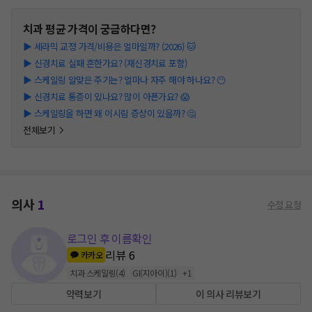
치과
평균 가격이 궁금하다면?
▶
세라믹 교정 가격/비용은 얼마일까? (2026) 🐱
▶
신경치료 실패 흔한가요? (재신경치료 포함)
▶
스케일링 알맞은 주기는? 얼마나 자주 해야 하나요? 😶
▶
신경치료 통증이 있나요? 많이 아픈가요? 😱
▶
스케일링을 하면 왜 이시림 증상이 있을까? 🤔
전체보기
의사
1
수정 요청
로그인 후 이름확인
리뷰
6
카카오
치과 스케일링
(
4
)
GI(지아이)
(
1
)
+
1
약력보기
이 의사 리뷰보기