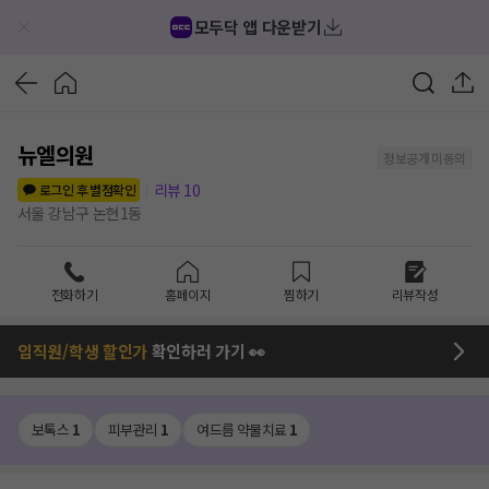
모두닥 앱 다운받기
뉴엘의원
정보공개 미동의
리뷰
10
로그인 후 별점확인
서울 강남구 논현1동
전화하기
홈페이지
찜하기
리뷰작성
임직원/학생 할인가
확인하러 가기 👀
보톡스
1
피부관리
1
여드름 약물치료
1