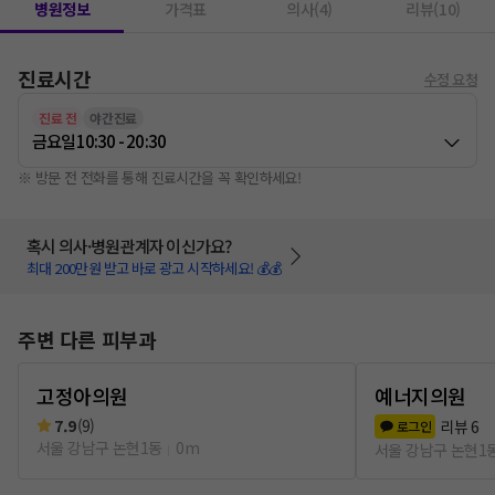
병원정보
가격표
의사(4)
리뷰(10)
진료시간
수정 요청
진료 전
야간진료
금요일
10:30 - 20:30
※ 방문 전 전화를 통해 진료시간을 꼭 확인하세요!
혹시 의사·병원관계자 이신가요?
최대 200만원 받고 바로 광고 시작하세요! 💰💰
주변 다른 피부과
고정아의원
예너지의원
7.9
(
9
)
리뷰
6
로그인
서울 강남구 논현1동
0m
서울 강남구 논현1