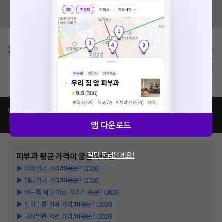
혹시 잘못된 병원정보가 있나요?
모두닥 팀에 알려주세요!
가격표
비급여/급여 진료란?
※ 해당병원의 비급여 가격표는 현재 준비중입니다.
병원별
피부과
치료
가격 비교하기
심평원가, 이벤트가, 모두닥 리뷰가 등
앱 다운로드
일단 둘러볼게요!
피부과
평균 가격이 궁금하다면?
▶
이마필러 가격/비용은? (2026)
▶
애교필러 가격/비용은? (2026)
▶
여드름 약물 치료 가격/비용은? (2026)
▶
팔자주름 필러 가격/비용은? (2026)
▶
내성발톱 치료 가격/비용은? (2026)