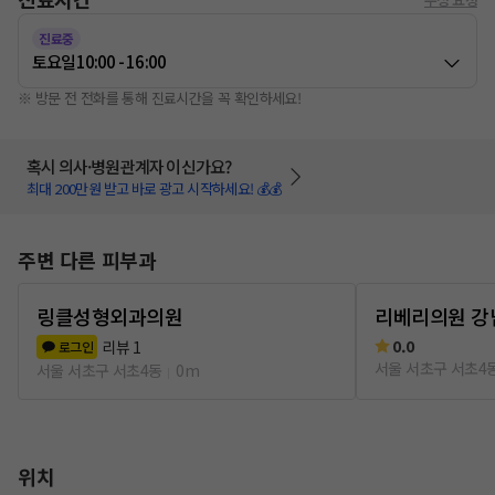
진료중
토요일
10:00 - 16:00
※ 방문 전 전화를 통해 진료시간을 꼭 확인하세요!
혹시 의사·병원관계자 이신가요?
최대 200만원 받고 바로 광고 시작하세요! 💰💰
주변 다른 피부과
링클성형외과의원
리베리의원 강
0.0
리뷰
1
로그인
서울 서초구 서초4
서울 서초구 서초4동
0m
위치