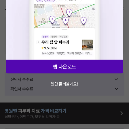
가격표
비급여/급여 진료란?
※
비급여 항목의 경우,
추가비용 등으로 실제 가격과 상이할 수 있으니, 정확
한 가격은 해당 의료기관에 직접 문의해주세요.
※
급여 항목의 경우,
건강보험심사평가원
에 고지되어 있는 급여 진료 기준 가
격입니다. (진료와 연관된 복합적인 비용이 추가되어, 병원마다 금액이 다르게
산정될 수 있는 점 참고 바랍니다.)
※ 이벤트가, 할인가는
VAT 포함
앱 다운로드
제증명수수료
진단서 수수료
일단 둘러볼게요!
확인서 수수료
병원별
피부과
치료
가격 비교하기
심평원가, 이벤트가, 모두닥 리뷰가 등