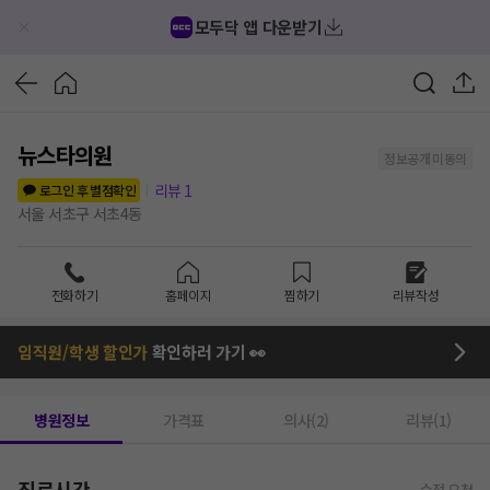
모두닥 앱 다운받기
뉴스타의원
정보공개 미동의
리뷰
1
로그인 후 별점확인
서울 서초구 서초4동
전화하기
홈페이지
찜하기
리뷰작성
임직원/학생 할인가
확인하러 가기 👀
병원정보
가격표
의사(2)
리뷰(1)
진료시간
수정 요청