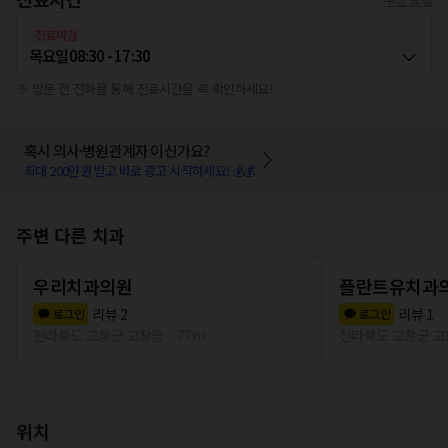
진료마감
목요일
08:30 - 17:30
※ 방문 전 전화를 통해 진료시간을 꼭 확인하세요!
혹시 의사·병원관계자 이신가요?
최대 200만원 받고 바로 광고 시작하세요! 💰💰
주변 다른 치과
우리치과의원
플란트유치과
리뷰
2
리뷰
1
로그인
로그인
전라북도 고창군 고창읍
77m
전라북도 고창군 
위치