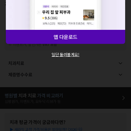
가격표
비급여/급여 진료란?
※
비급여 항목의 경우,
추가비용 등으로 실제 가격과 상이할 수 있으니, 정확
한 가격은 해당 의료기관에 직접 문의해주세요.
※
급여 항목의 경우,
건강보험심사평가원
에 고지되어 있는 급여 진료 기준 가
격입니다. (진료와 연관된 복합적인 비용이 추가되어, 병원마다 금액이 다르게
앱 다운로드
산정될 수 있는 점 참고 바랍니다.)
※ 이벤트가, 할인가는
VAT 포함
일단 둘러볼게요!
치과치료
제증명수수료
병원별
치과
치료
가격 비교하기
심평원가, 이벤트가, 모두닥 리뷰가 등
치과
평균 가격이 궁금하다면?
▶
세라믹 교정 가격/비용은 얼마일까? (2026) 🐱