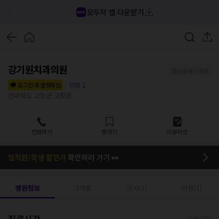
모두닥 앱 다운받기
강기원치과의원
정보공개 미동의
리뷰
1
로그인 후 별점확인
전라북도 고창군 고창읍
전화하기
찜하기
리뷰작성
임직원/학생 할인가
확인하러 가기 👀
병원정보
가격표
의사(1)
리뷰(1)
진료시간
수정 요청