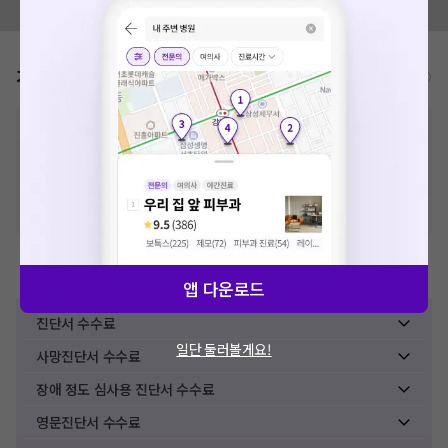
모두닥 팀에 알려주세요!
가격표
비급여/급여 진료란?
※
비급여 항목의 경우,
추가비용 등으로 실제 가격과 상이할 수 있으니, 정확
한 가격은 해당 의료기관에 직접 문의해주세요.
※
급여 항목의 경우,
건강보험심사평가원
에 고지되어 있는 급여 진료 기준 가
격입니다. (진료와 연관된 복합적인 비용이 추가되어, 병원마다 금액이 다르게
산정될 수 있는 점 참고 바랍니다.)
※ 이벤트가, 할인가는
VAT 포함
제증명수수료
앱 다운로드
진단서 수수료
일단 둘러볼게요!
사망진단서 수수료
장애 정도 심사용 진단서 수수료
영문진단서 수수료