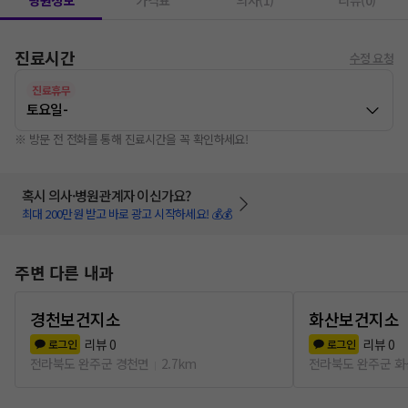
병원정보
가격표
의사(1)
리뷰(0)
진료시간
수정 요청
진료휴무
토요일
-
※ 방문 전 전화를 통해 진료시간을 꼭 확인하세요!
혹시 의사·병원관계자 이신가요?
최대 200만원 받고 바로 광고 시작하세요! 💰💰
주변 다른 내과
경천보건지소
화산보건지소
리뷰
0
리뷰
0
로그인
로그인
전라북도 완주군 경천면
2.7km
전라북도 완주군 