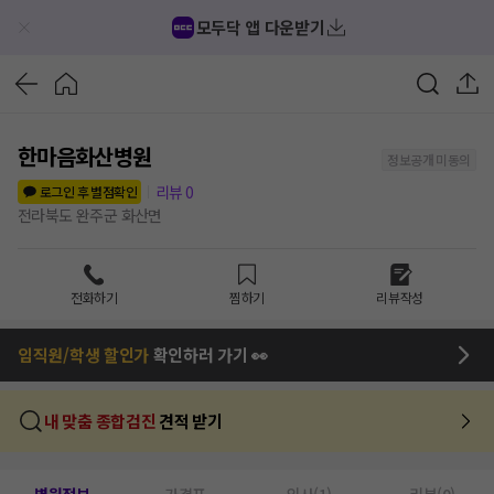
모두닥 앱 다운받기
한마음화산병원
정보공개 미동의
리뷰
0
로그인 후 별점확인
전라북도 완주군 화산면
전화하기
찜하기
리뷰작성
임직원/학생 할인가
확인하러 가기 👀
내 맞춤 종합검진
견적 받기