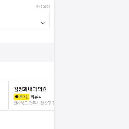
수정 요청
김정화내과의원
탄탄정형외
리뷰
4
리뷰
1
로그인
로그인
전라북도 전주시 완산구 중화산1동
184m
전라북도 전주시