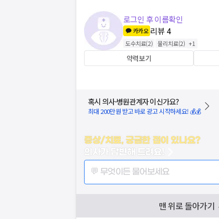
로그인 후 이름확인
리뷰
4
카카오
도수치료
(
2
)
물리치료
(
2
)
+
1
약력보기
혹시 의사·병원관계자 이신가요?
최대 200만원 받고 바로 광고 시작하세요! 💰💰
증상/치료, 궁금한 점이 있나요?
의사가 답변해 드려요!
💬 무엇이든 물어보세요
맨 위로 돌아가기