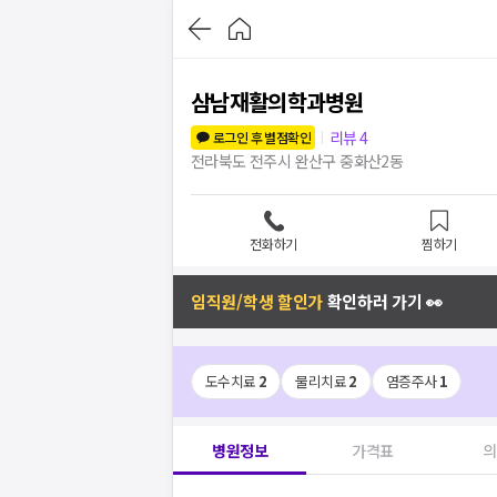
삼남재활의학과병원
리뷰
4
로그인 후 별점확인
전라북도 전주시 완산구 중화산2동
전화하기
찜하기
임직원/학생 할인가
확인하러 가기 👀
도수치료
2
물리치료
2
염증주사
1
병원정보
가격표
의