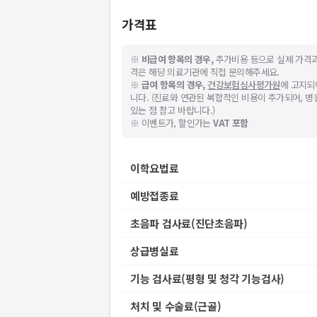
가격표
※
비급여 항목의 경우,
추가비용 등으로 실제 가격과
격은 해당 의료기관에 직접 문의해주세요.
※
급여 항목의 경우,
건강보험심사평가원
에 고지되
니다. (진료와 연관된 복합적인 비용이 추가되어, 
있는 점 참고 바랍니다.)
※ 이벤트가, 할인가는
VAT 포함
이학요법료
예방접종료
초음파 검사료(진단초음파)
상급병실료
기능 검사료(평형 및 청각 기능검사)
처치 및 수술료(근골)