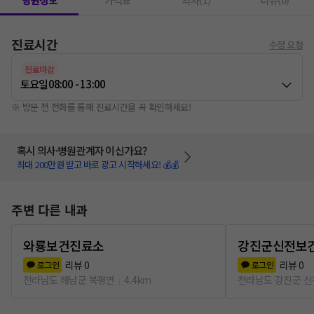
병원정보
가격표
의사(1)
리뷰(0)
진료시간
수정 요청
진료마감
토요일
08:00 - 13:00
※ 방문 전 전화를 통해 진료시간을 꼭 확인하세요!
혹시 의사·병원관계자 이신가요?
최대 200만원 받고 바로 광고 시작하세요! 💰💰
주변 다른 내과
와룡보건진료소
강진군신전보
리뷰
0
리뷰
0
로그인
로그인
전라남도 해남군 북평면
4.4km
전라남도 강진군 