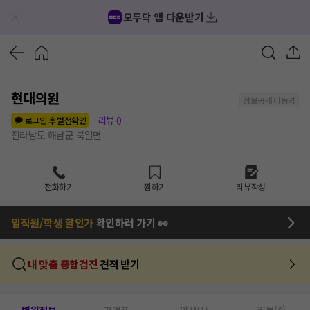
모두닥 앱 다운받기
현대의원
정보공개 미동의
리뷰
0
로그인 후 별점확인
전라남도 해남군 북일면
전화하기
찜하기
리뷰작성
임직원/학생 할인가
확인하러 가기 👀
내 맞춤 종합검진
견적 받기