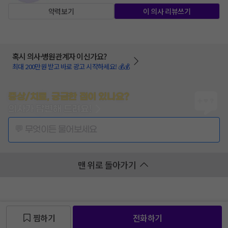
약력보기
이 의사 리뷰쓰기
혹시 의사·병원관계자 이신가요?
최대 200만원 받고 바로 광고 시작하세요! 💰💰
증상/치료, 궁금한 점이 있나요?
의사가 답변해 드려요!
💬 무엇이든 물어보세요
맨 위로 돌아가기
찜하기
전화하기
찜 목록보기
찜 목록보기