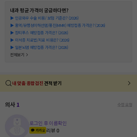
내과
평균 가격이 궁금하다면?
▶
인공와우 수술 비용/ 보험 기준은? (2026)
▶
홍역/유행성이하선염/풍진(MMR) 예방접종 가격은? (2026)
▶
장티푸스 예방접종 가격은? (2026)
▶
이석증 치료법/치료 비용은? (2026)
▶
일본뇌염 예방접종 가격은? (2026)
전체보기
내 맞춤 종합검진
견적 받기
의사
1
수정 요청
로그인 후 이름확인
리뷰
0
카카오