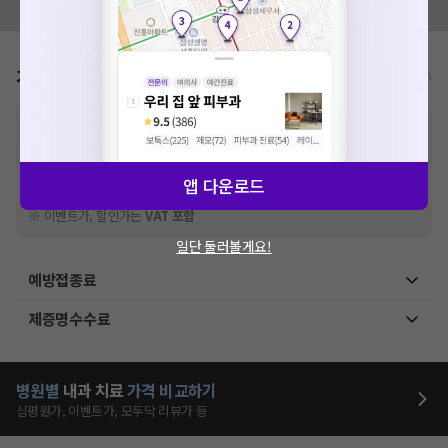
모두닥 팀에 알려주세요!
가격표
비급여/급여 진료란?
※
비급여 항목의 경우,
추가비용 등으로 실제 가격과 상이할 수 있으니, 정확
한 가격은 해당 의료기관에 직접 문의해주세요.
※
급여 항목의 경우,
건강보험심사평가원
에 고지되어 있는 급여 진료 기준 가
격입니다. (진료와 연관된 복합적인 비용이 추가되어, 병원마다 금액이 다르게
앱 다운로드
산정될 수 있는 점 참고 바랍니다.)
※ 이벤트가, 할인가는
VAT 포함
일단 둘러볼게요!
예방접종료
제증명수수료
병원별
내과
치료
가격 비교하기
심평원가, 이벤트가, 모두닥 리뷰가 등