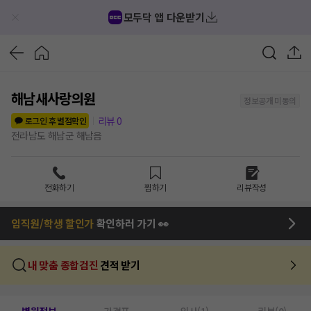
모두닥 앱 다운받기
해남새사랑의원
정보공개 미동의
리뷰
0
로그인 후 별점확인
전라남도 해남군 해남읍
전화하기
찜하기
리뷰작성
임직원/학생 할인가
확인하러 가기 👀
내 맞춤 종합검진
견적 받기