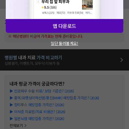
모두닥 팀에 알려주세요!
가격표
비급여/급여 진료란?
앱 다운로드
※ 해당병원의 비급여 가격표는 현재 준비중입니다.
일단 둘러볼게요!
병원별
내과
치료
가격 비교하기
심평원가, 이벤트가, 모두닥 리뷰가 등
내과
평균 가격이 궁금하다면?
▶
인공와우 수술 비용/ 보험 기준은? (2026)
▶
홍역/유행성이하선염/풍진(MMR) 예방접종 가격은? (2026)
▶
장티푸스 예방접종 가격은? (2026)
▶
이석증 치료법/치료 비용은? (2026)
▶
일본뇌염 예방접종 가격은? (2026)
전체보기