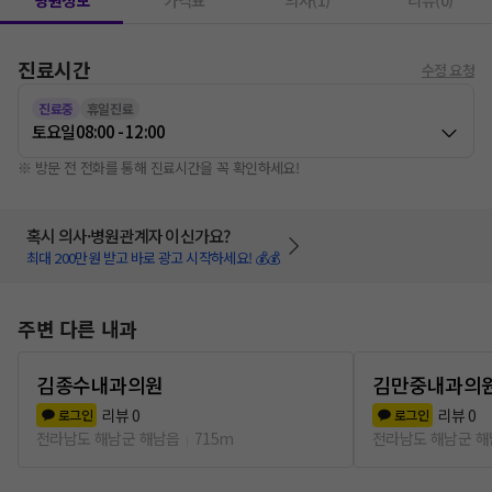
병원정보
가격표
의사(1)
리뷰(0)
진료시간
수정 요청
진료중
휴일진료
토요일
08:00 - 12:00
※ 방문 전 전화를 통해 진료시간을 꼭 확인하세요!
혹시 의사·병원관계자 이신가요?
최대 200만원 받고 바로 광고 시작하세요! 💰💰
주변 다른 내과
김종수내과의원
김만중내과의
리뷰
0
리뷰
0
로그인
로그인
전라남도 해남군 해남읍
715m
전라남도 해남군 