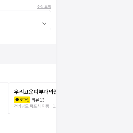
수정 요청
우리고운피부과의원
하얀피부과
리뷰
13
리뷰
2
로그인
로그인
전라남도 목포시 연동
1.6km
전라남도 목포시