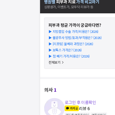
병원별
피부과
치료
가격 비교하기
심평원가, 이벤트가, 모두닥 리뷰가 등
피부과
평균 가격이 궁금하다면?
▶
지방흡입 수술 가격/비용은? (2026)
▶
물광주사 방법/효과/부작용은? (2026)
▶
[리프팅] 울쎄라 과정은? (2026)
▶
보톡스 가격은? (2026)
▶
점 빼기 가격/비용은? (2026)
전체보기
의사
1
로그인 후 이름확인
리뷰
6
카카오
여드름 염증주사
(
1
)
염증치료
(
1
)