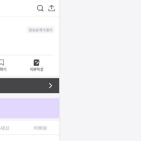
정보공개 미동의
하기
리뷰작성
사(1)
리뷰(6)