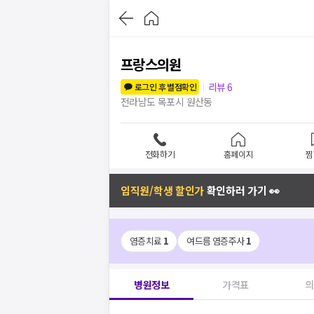
프랑스의원
리뷰
6
로그인 후 별점확인
전라남도 목포시 원산동
전화하기
홈페이지
찜
임직원/학생 할인가
확인하러 가기 👀
염증치료
1
여드름 염증주사
1
병원정보
가격표
의