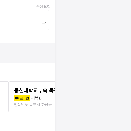
수정 요청
동신대학교부속 목포한방병원
해찬의원
리뷰
0
리뷰
1
로그인
로그인
전라남도 목포시 하당동
133m
전라남도 목포시