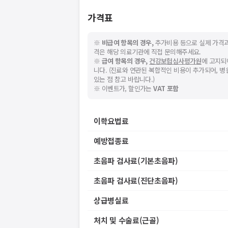
가격표
※
비급여 항목의 경우,
추가비용 등으로 실제 가격과
격은 해당 의료기관에 직접 문의해주세요.
※
급여 항목의 경우,
건강보험심사평가원
에 고지되
니다. (진료와 연관된 복합적인 비용이 추가되어, 
있는 점 참고 바랍니다.)
※ 이벤트가, 할인가는
VAT 포함
이학요법료
예방접종료
초음파 검사료(기본초음파)
초음파 검사료(진단초음파)
상급병실료
처치 및 수술료(근골)