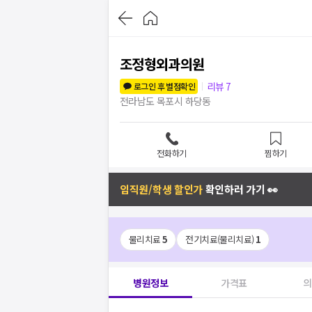
조정형외과의원
리뷰
7
로그인 후 별점확인
전라남도 목포시 하당동
전화하기
찜하기
임직원/학생 할인가
확인하러 가기 👀
물리치료
5
전기치료(물리치료)
1
병원정보
가격표
의