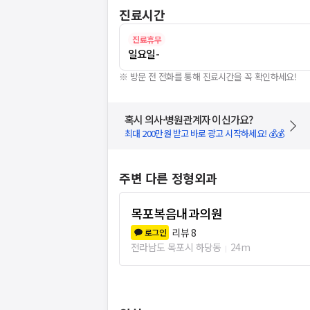
진료시간
진료휴무
일요일
-
※ 방문 전 전화를 통해 진료시간을 꼭 확인하세요!
혹시 의사·병원관계자 이신가요?
최대 200만원 받고 바로 광고 시작하세요! 💰💰
주변 다른 정형외과
목포복음내과의원
리뷰
8
로그인
전라남도 목포시 하당동
24m