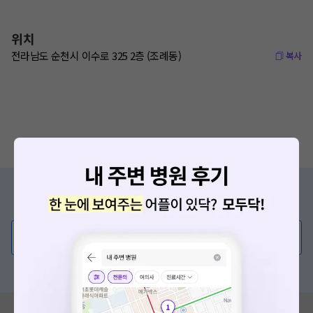
위치
전라남도 순천시 이수로 325 2층 (조례동)
복사
증상/치료, 궁금한 점이 있나요?
의사가 직접 답해드려요!
💬 무엇이든 물어보세요
혹은, 의료상담 서비스에 다양한 게시글 보러가기
요청하신 작업을 처리하지 못했습니다.
네트워크 또는 서버의 일시적인 오류로, 잠시 후 다시 시도해주
혹시 잘못된 병원정보가 있나요?