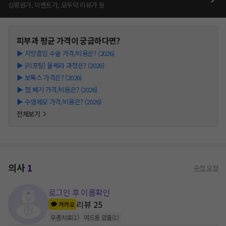
심평원가, 이벤트가, 모두닥 리뷰가 등
피부과
평균 가격이 궁금하다면?
▶
지방흡입 수술 가격/비용은? (2026)
▶
[리프팅] 울쎄라 과정은? (2026)
▶
보톡스 가격은? (2026)
▶
점 빼기 가격/비용은? (2026)
▶
수염제모 가격/비용은? (2026)
전체보기
의사
1
수정 요청
로그인 후 이름확인
리뷰
25
카카오
무좀치료
(
1
)
여드름 압출
(
1
)