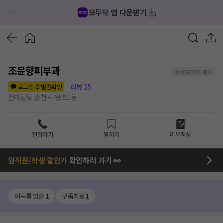
모두닥 앱 다운받기
조윤향피부과
정보공개 미동의
리뷰
25
로그인 후 별점확인
전라남도 순천시 왕조1동
전화하기
찜하기
리뷰작성
임직원/학생 할인가
확인하러 가기 👀
여드름 압출
1
무좀치료
1