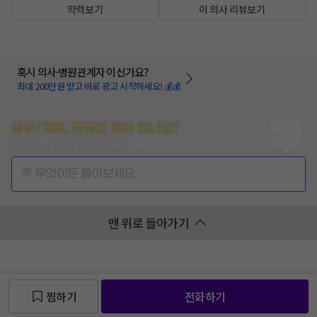
약력보기
이 의사 리뷰보기
혹시 의사·병원관계자 이신가요?
최대 200만원 받고 바로 광고 시작하세요! 💰💰
증상/치료, 궁금한 점이 있나요?
의사가 답변해 드려요!
💬 무엇이든 물어보세요
맨 위로 돌아가기
찜하기
전화하기
찜 목록보기
찜 목록보기