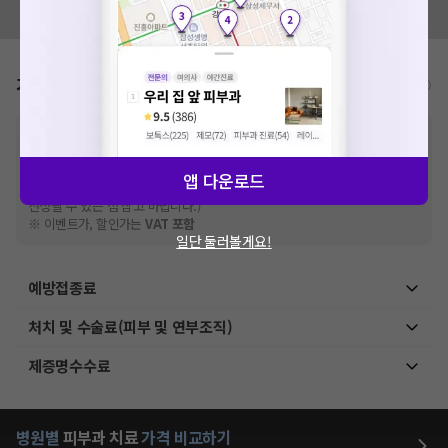
세요. 지속적으로 문제가 발생할 경우 모두닥 채널톡으로 문의
모두닥 팀에 알려주세요!
해주세요.
확인
가격표
비급여/급여 진료란?
※
비급여 항목의 경우,
추가비용 등으로 실제 가격과 상이할 수 있으니, 정확
한 가격은 해당 의료기관에 직접 문의해주세요.
※
급여 항목의 경우,
건강보험심사평가원
에 고지되어 있는 급여 진료 기준 가
앱 다운로드
격입니다. (진료와 연관된 복합적인 비용이 추가되어, 병원마다 금액이 다르게
산정될 수 있는 점 참고 바랍니다.)
※ 이벤트가, 할인가는
VAT 포함
일단 둘러볼게요!
예방접종료
처치 및 수술료(피부 및 연부조직)
제증명수수료
병원별
피부과
치료
가격 비교하기