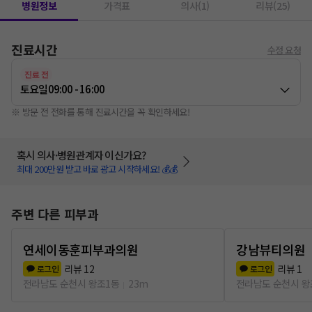
병원정보
가격표
의사(1)
리뷰(25)
진료시간
수정 요청
진료 전
토요일
09:00 - 16:00
※ 방문 전 전화를 통해 진료시간을 꼭 확인하세요!
혹시 의사·병원관계자 이신가요?
최대 200만원 받고 바로 광고 시작하세요! 💰💰
주변 다른 피부과
연세이동훈피부과의원
강남뷰티의원
리뷰
12
리뷰
1
로그인
로그인
전라남도 순천시 왕조1동
23m
전라남도 순천시 왕