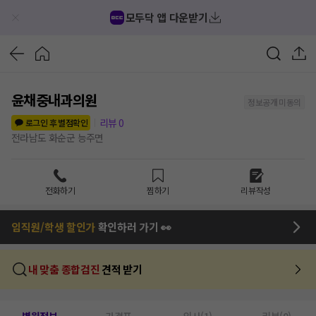
모두닥 앱 다운받기
윤채중내과의원
정보공개 미동의
리뷰
0
로그인 후 별점확인
전라남도 화순군 능주면
전화하기
찜하기
리뷰작성
임직원/학생 할인가
확인하러 가기 👀
내 맞춤 종합검진
견적 받기