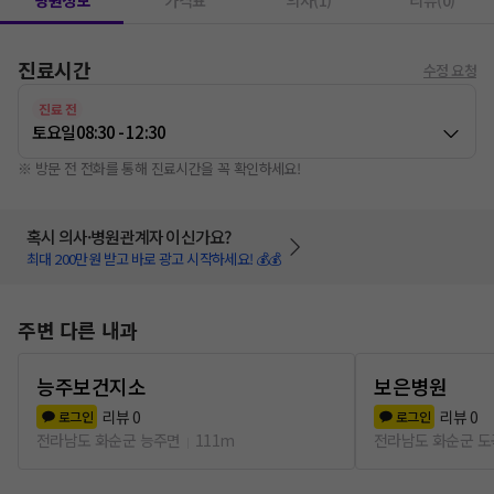
병원정보
가격표
의사(1)
리뷰(0)
진료시간
수정 요청
진료 전
토요일
08:30 - 12:30
※ 방문 전 전화를 통해 진료시간을 꼭 확인하세요!
혹시 의사·병원관계자 이신가요?
최대 200만원 받고 바로 광고 시작하세요! 💰💰
주변 다른 내과
능주보건지소
보은병원
리뷰
0
리뷰
0
로그인
로그인
전라남도 화순군 능주면
111m
전라남도 화순군 