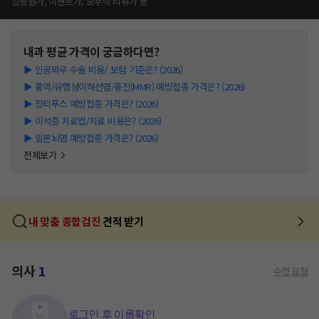
심평원가, 이벤트가, 모두닥 리뷰가 등
내과
평균 가격이 궁금하다면?
▶
인공와우 수술 비용/ 보험 기준은? (2026)
▶
홍역/유행성이하선염/풍진(MMR) 예방접종 가격은? (2026)
▶
장티푸스 예방접종 가격은? (2026)
▶
이석증 치료법/치료 비용은? (2026)
▶
일본뇌염 예방접종 가격은? (2026)
전체보기
내 맞춤 종합검진
견적 받기
의사
1
수정 요청
로그인 후 이름확인