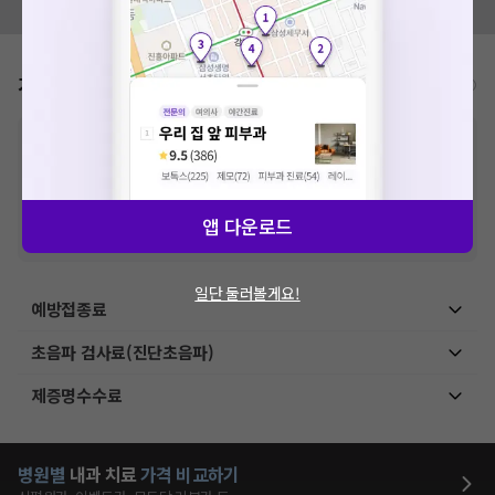
모두닥 팀에 알려주세요!
가격표
비급여/급여 진료란?
※
비급여 항목의 경우,
추가비용 등으로 실제 가격과 상이할 수 있으니, 정확
한 가격은 해당 의료기관에 직접 문의해주세요.
※
급여 항목의 경우,
건강보험심사평가원
에 고지되어 있는 급여 진료 기준 가
격입니다. (진료와 연관된 복합적인 비용이 추가되어, 병원마다 금액이 다르게
산정될 수 있는 점 참고 바랍니다.)
앱 다운로드
※ 이벤트가, 할인가는
VAT 포함
일단 둘러볼게요!
예방접종료
초음파 검사료(진단초음파)
제증명수수료
병원별
내과
치료
가격 비교하기