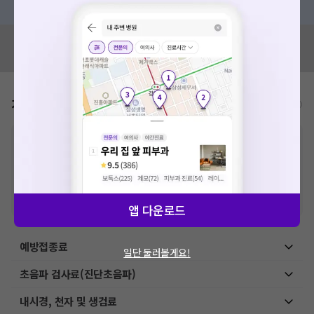
혹시 잘못된 병원정보가 있나요?
모두닥 팀에 알려주세요!
가격표
비급여/급여 진료란?
※
비급여 항목의 경우,
추가비용 등으로 실제 가격과 상이할 수 있으니, 정확
한 가격은 해당 의료기관에 직접 문의해주세요.
※
급여 항목의 경우,
건강보험심사평가원
에 고지되어 있는 급여 진료 기준 가
격입니다. (진료와 연관된 복합적인 비용이 추가되어, 병원마다 금액이 다르게
산정될 수 있는 점 참고 바랍니다.)
※ 이벤트가, 할인가는
VAT 포함
앱 다운로드
예방접종료
일단 둘러볼게요!
초음파 검사료(진단초음파)
내시경, 천자 및 생검료