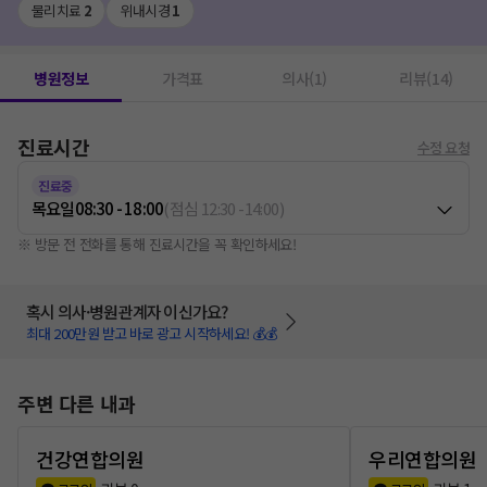
물리치료
2
위내시경
1
병원정보
가격표
의사(1)
리뷰(14)
진료시간
수정 요청
진료중
목요일
08:30 - 18:00
(
점심
12:30
-
14:00
)
※ 방문 전 전화를 통해 진료시간을 꼭 확인하세요!
혹시 의사·병원관계자 이신가요?
최대 200만원 받고 바로 광고 시작하세요! 💰💰
주변 다른 내과
건강연합의원
우리연합의원