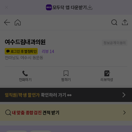
모두닥 앱 다운받기
여수드림내과의원
정보공개 미동의
리뷰
14
로그인 후 별점확인
전라남도 여수시 동문동
전화하기
찜하기
리뷰작성
임직원/학생 할인가
확인하러 가기 👀
내 맞춤 종합검진
견적 받기