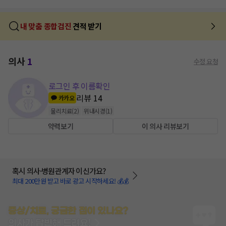
내 맞춤 종합검진
견적 받기
의사
1
수정 요청
로그인 후 이름확인
리뷰
14
카카오
물리치료
(
2
)
위내시경
(
1
)
약력보기
이 의사 리뷰보기
혹시 의사·병원관계자 이신가요?
최대 200만원 받고 바로 광고 시작하세요! 💰💰
증상/치료, 궁금한 점이 있나요?
의사가 답변해 드려요!