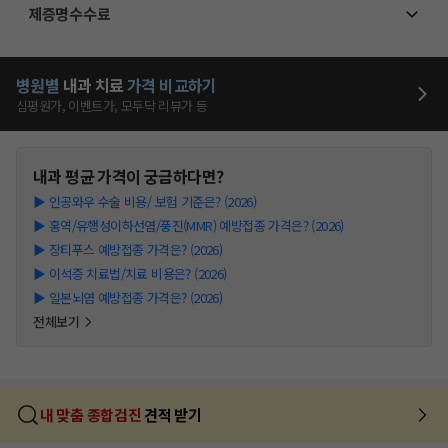
제증명수수료
병원별
내과
치료
가격 비교하기
심평원가, 이벤트가, 모두닥 리뷰가 등
내과
평균 가격이 궁금하다면?
▶
인공와우 수술 비용/ 보험 기준은? (2026)
▶
홍역/유행성이하선염/풍진(MMR) 예방접종 가격은? (2026)
▶
장티푸스 예방접종 가격은? (2026)
▶
이석증 치료법/치료 비용은? (2026)
▶
일본뇌염 예방접종 가격은? (2026)
전체보기
내 맞춤 종합검진
견적 받기