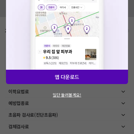
혹시 잘못된 병원정보가 있나요?
모두닥 팀에 알려주세요!
가격표
비급여/급여 진료란?
※
비급여 항목의 경우,
추가비용 등으로 실제 가격과 상이할 수 있으니, 정확
한 가격은 해당 의료기관에 직접 문의해주세요.
※
급여 항목의 경우,
건강보험심사평가원
에 고지되어 있는 급여 진료 기준 가
격입니다. (진료와 연관된 복합적인 비용이 추가되어, 병원마다 금액이 다르게
산정될 수 있는 점 참고 바랍니다.)
※ 이벤트가, 할인가는
VAT 포함
앱 다운로드
이학요법료
일단 둘러볼게요!
예방접종료
초음파 검사료(진단초음파)
검체검사료