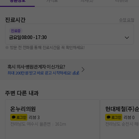
병원정보
가격표
의사(1)
리뷰(0)
진료시간
수정 요청
진료중
금요일
08:00 - 17:30
※ 방문 전 전화를 통해 진료시간을 꼭 확인하세요!
혹시 의사·병원관계자 이신가요?
최대 200만원 받고 바로 광고 시작하세요! 💰💰
주변 다른 내과
온누리의원
현대제철(주)
리뷰
3
리뷰
0
로그인
로그인
전라남도 여수시 율촌면
161m
전라남도 순천시 