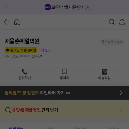
모두닥 앱 다운받기
새율촌제일의원
정보공개 미동의
리뷰
0
로그인 후 별점확인
전라남도 여수시 율촌면
전화하기
찜하기
리뷰작성
임직원/학생 할인가
확인하러 가기 👀
내 맞춤 종합검진
견적 받기