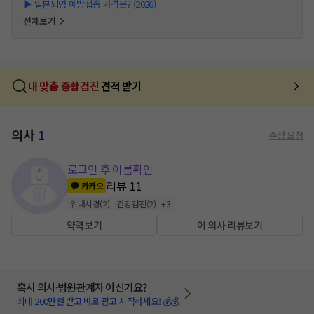
▶
일본뇌염 예방접종 가격은? (2026)
전체보기
내 맞춤 종합검진
견적 받기
의사
1
수정 요청
로그인 후 이름확인
리뷰
11
카카오
위내시경
(
2
)
건강검진
(
2
)
+
3
약력보기
이 의사 리뷰보기
혹시 의사·병원관계자 이신가요?
최대 200만원 받고 바로 광고 시작하세요! 💰💰