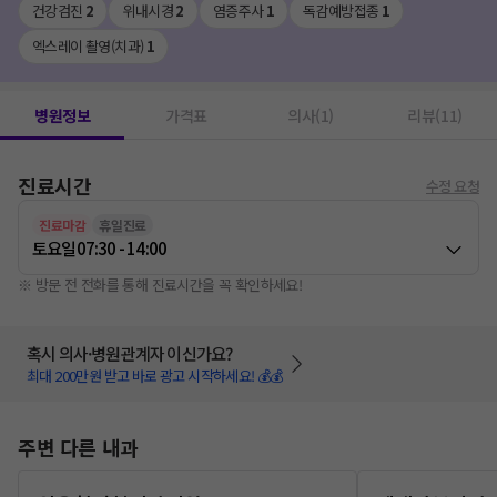
건강검진
2
위내시경
2
염증주사
1
독감예방접종
1
엑스레이 촬영(치과)
1
병원정보
가격표
의사(1)
리뷰(11)
진료시간
수정 요청
진료마감
휴일진료
토요일
07:30 - 14:00
※ 방문 전 전화를 통해 진료시간을 꼭 확인하세요!
혹시 의사·병원관계자 이신가요?
최대 200만원 받고 바로 광고 시작하세요! 💰💰
주변 다른 내과