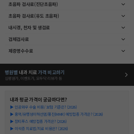
초음파 검사료(진단초음파)
초음파 검사료(유도 초음파)
내시경, 천자 및 생검료
검체검사료
제증명수수료
병원별
내과
치료
가격 비교하기
심평원가, 이벤트가, 모두닥 리뷰가 등
내과
평균 가격이 궁금하다면?
▶
인공와우 수술 비용/ 보험 기준은? (2026)
▶
홍역/유행성이하선염/풍진(MMR) 예방접종 가격은? (2026)
▶
장티푸스 예방접종 가격은? (2026)
▶
이석증 치료법/치료 비용은? (2026)