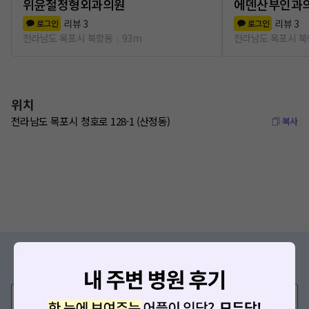
위윤철정형외과의원
에덴산부인과
리뷰
3
리뷰
3
로그인
로그인
전라남도 목포시 북항동
93m
전라남도 목포시 
위치
전라남도 목포시 청호로 128-1 (산정동)
복사
증상/치료, 궁금한 점이 있나요?
의사가 직접 답해드려요!
💬 무엇이든 물어보세요