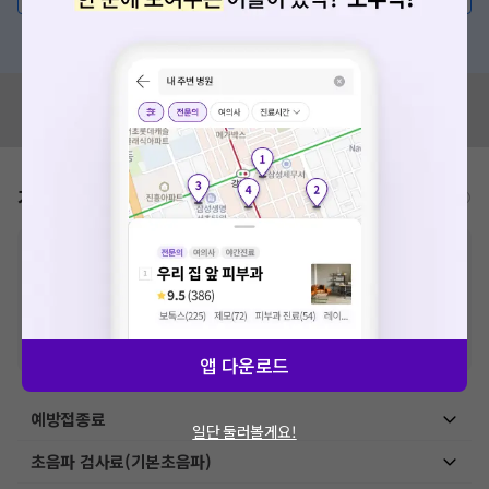
혹은, 의료상담 서비스에 다양한 게시글 보러가기
혹시 잘못된 병원정보가 있나요?
모두닥 팀에 알려주세요!
가격표
비급여/급여 진료란?
※
비급여 항목의 경우,
추가비용 등으로 실제 가격과 상이할 수 있으니, 정확
한 가격은 해당 의료기관에 직접 문의해주세요.
※
급여 항목의 경우,
건강보험심사평가원
에 고지되어 있는 급여 진료 기준 가
격입니다. (진료와 연관된 복합적인 비용이 추가되어, 병원마다 금액이 다르게
산정될 수 있는 점 참고 바랍니다.)
※ 이벤트가, 할인가는
VAT 포함
앱 다운로드
예방접종료
일단 둘러볼게요!
초음파 검사료(기본초음파)