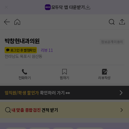
모두닥 앱 다운받기
박창현내과의원
정보공개 미동의
리뷰
11
로그인 후 별점확인
전라남도 목포시 원산동
전화하기
찜하기
리뷰작성
임직원/학생 할인가
확인하러 가기 👀
내 맞춤 종합검진
견적 받기