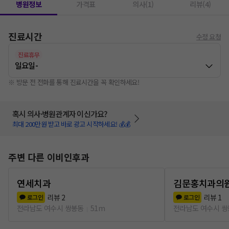
병원정보
가격표
의사(1)
리뷰(4)
진료시간
수정 요청
진료휴무
일요일
-
※ 방문 전 전화를 통해 진료시간을 꼭 확인하세요!
혹시 의사·병원관계자 이신가요?
최대 200만원 받고 바로 광고 시작하세요! 💰💰
주변 다른 이비인후과
연세치과
김문홍치과의
리뷰
2
리뷰
1
로그인
로그인
전라남도 여수시 쌍봉동
51m
전라남도 여수시 