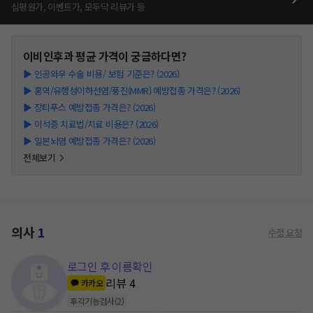
심평원가, 이벤트가, 모두닥 리뷰가 등
이비인후과
평균 가격이 궁금하다면?
▶
인공와우 수술 비용/ 보험 기준은? (2026)
▶
홍역/유행성이하선염/풍진(MMR) 예방접종 가격은? (2026)
▶
장티푸스 예방접종 가격은? (2026)
▶
이석증 치료법/치료 비용은? (2026)
▶
일본뇌염 예방접종 가격은? (2026)
전체보기
의사
1
수정 요청
로그인 후 이름확인
리뷰
4
카카오
후각기능검사
(
2
)