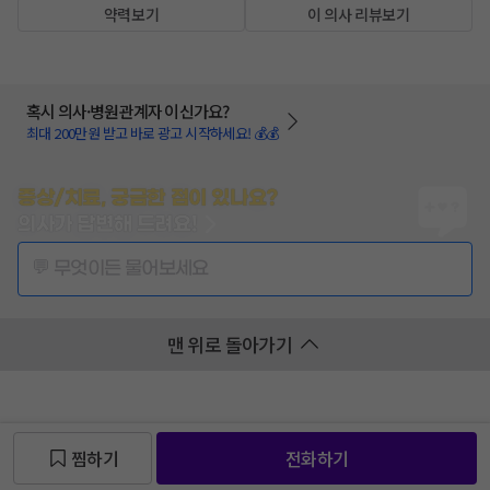
약력보기
이 의사 리뷰보기
혹시 의사·병원관계자 이신가요?
최대 200만원 받고 바로 광고 시작하세요! 💰💰
증상/치료, 궁금한 점이 있나요?
의사가 답변해 드려요!
💬 무엇이든 물어보세요
맨 위로 돌아가기
찜하기
전화하기
찜 목록보기
찜 목록보기