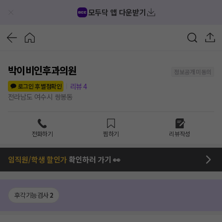
모두닥 앱 다운받기
박이비인후과의원
정보공개 미동의
리뷰
4
로그인 후 별점확인
전라남도 여수시 쌍봉동
전화하기
찜하기
리뷰작성
임직원/학생 할인가
확인하러 가기 👀
후각기능검사
2