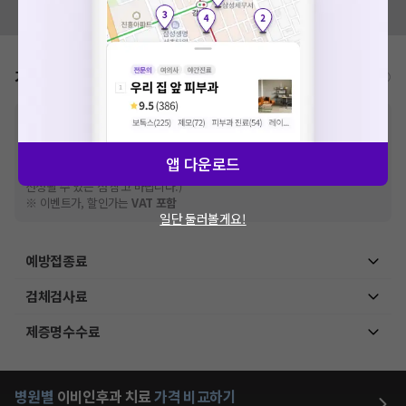
모두닥 팀에 알려주세요!
가격표
비급여/급여 진료란?
※
비급여 항목의 경우,
추가비용 등으로 실제 가격과 상이할 수 있으니, 정확
한 가격은 해당 의료기관에 직접 문의해주세요.
※
급여 항목의 경우,
건강보험심사평가원
에 고지되어 있는 급여 진료 기준 가
앱 다운로드
격입니다. (진료와 연관된 복합적인 비용이 추가되어, 병원마다 금액이 다르게
산정될 수 있는 점 참고 바랍니다.)
※ 이벤트가, 할인가는
VAT 포함
일단 둘러볼게요!
예방접종료
검체검사료
제증명수수료
병원별
이비인후과
치료
가격 비교하기