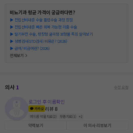
비뇨기과
평균 가격이 궁금하다면?
▶
전립선비대증 수술 홀렙수술 과정 장점
▶
전립선비대증 빠른 회복 가능한 리줌 수술
▶
발기부전 수술, 팽창형 굴곡형 보형물 특징 알아보기
▶
성병검사(STD검사) 비용은? (2026)
▶
급여/ 비급여란? (2026)
전체보기
의사
1
수정 요청
로그인 후 이름확인
리뷰
8
카카오
여드름 약물치료
(
2
)
무좀치료
(
1
)
+
2
약력보기
이 의사 리뷰보기