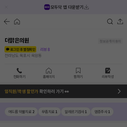
모두닥 앱 다운받기
더맑은의원
정보공개 미동의
리뷰
8
로그인 후 별점확인
전라남도 목포시 옥암동
전화하기
홈페이지
찜하기
리뷰작성
임직원/학생 할인가
확인하러 가기 👀
여드름 약물치료
2
무좀치료
1
알레르기검사
1
염증주사
1