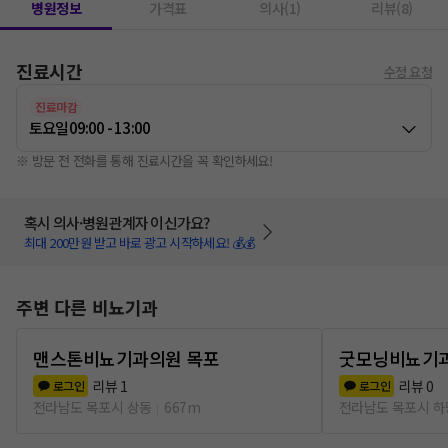
병원정보
가격표
의사(1)
리뷰(8)
진료시간
수정 요청
진료마감
토요일
09:00 - 13:00
※ 방문 전 전화를 통해 진료시간을 꼭 확인하세요!
혹시 의사·병원관계자 이신가요?
최대 200만원 받고 바로 광고 시작하세요! 💰💰
주변 다른 비뇨기과
맨스톤비뇨기과의원 목포
굿모닝비뇨기
리뷰
1
리뷰
0
로그인
로그인
전라남도 목포시 상동
667m
전라남도 목포시 