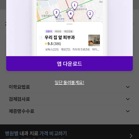
모두닥 팀에 알려주세요!
가격표
비급여/급여 진료란?
※
비급여 항목의 경우,
추가비용 등으로 실제 가격과 상이할 수 있으니, 정확
한 가격은 해당 의료기관에 직접 문의해주세요.
※
급여 항목의 경우,
건강보험심사평가원
에 고지되어 있는 급여 진료 기준 가
격입니다. (진료와 연관된 복합적인 비용이 추가되어, 병원마다 금액이 다르게
산정될 수 있는 점 참고 바랍니다.)
앱 다운로드
※ 이벤트가, 할인가는
VAT 포함
일단 둘러볼게요!
이학요법료
검체검사료
제증명수수료
병원별
내과
치료
가격 비교하기