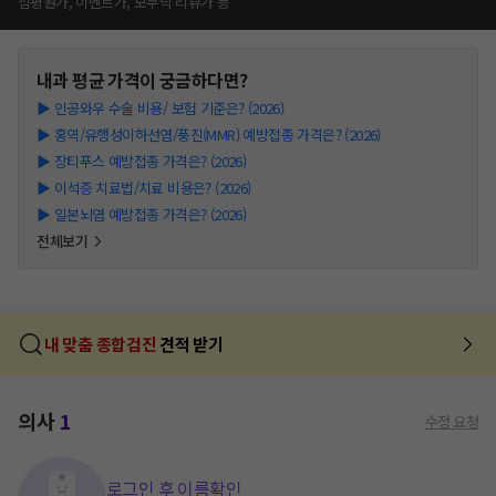
심평원가, 이벤트가, 모두닥 리뷰가 등
내과
평균 가격이 궁금하다면?
▶
인공와우 수술 비용/ 보험 기준은? (2026)
▶
홍역/유행성이하선염/풍진(MMR) 예방접종 가격은? (2026)
▶
장티푸스 예방접종 가격은? (2026)
▶
이석증 치료법/치료 비용은? (2026)
▶
일본뇌염 예방접종 가격은? (2026)
전체보기
내 맞춤 종합검진
견적 받기
의사
1
수정 요청
로그인 후 이름확인