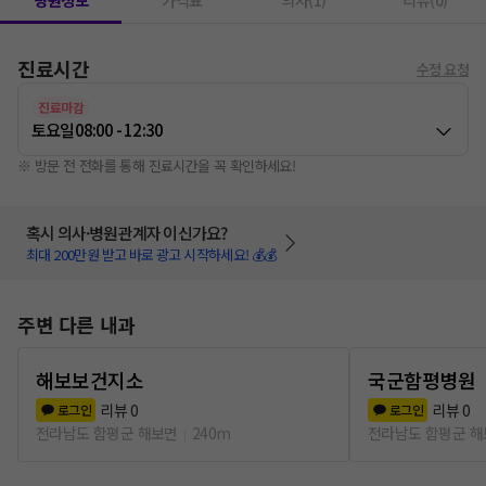
병원정보
가격표
의사(1)
리뷰(0)
진료시간
수정 요청
진료마감
토요일
08:00 - 12:30
※ 방문 전 전화를 통해 진료시간을 꼭 확인하세요!
혹시 의사·병원관계자 이신가요?
최대 200만원 받고 바로 광고 시작하세요! 💰💰
주변 다른 내과
해보보건지소
국군함평병원
리뷰
0
리뷰
0
로그인
로그인
전라남도 함평군 해보면
240m
전라남도 함평군 