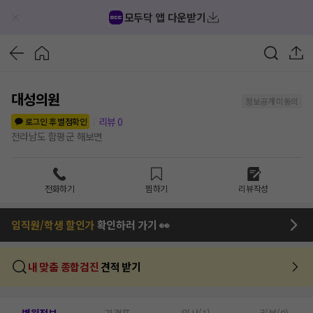
모두닥 앱 다운받기
대성의원
정보공개 미동의
리뷰
0
로그인 후 별점확인
전라남도 함평군 해보면
전화하기
찜하기
리뷰작성
임직원/학생 할인가
확인하러 가기 👀
내 맞춤 종합검진
견적 받기