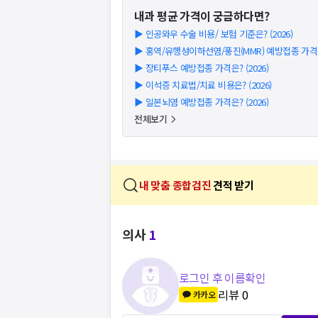
내과
평균 가격이 궁금하다면?
▶
인공와우 수술 비용/ 보험 기준은? (2026)
▶
홍역/유행성이하선염/풍진(MMR) 예방접종 가격은?
▶
장티푸스 예방접종 가격은? (2026)
▶
이석증 치료법/치료 비용은? (2026)
▶
일본뇌염 예방접종 가격은? (2026)
전체보기
내 맞춤 종합검진
견적 받기
의사
1
로그인 후 이름확인
리뷰
0
카카오