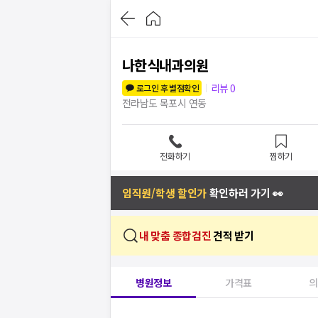
나한식내과의원
리뷰
0
로그인 후 별점확인
전라남도 목포시 연동
전화하기
찜하기
임직원/학생 할인가
확인하러 가기 👀
내 맞춤 종합검진
견적 받기
병원정보
가격표
의