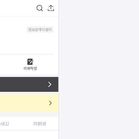
정보공개 미동의
리뷰작성
사(1)
리뷰(0)