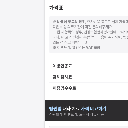
가격표
※
비급여 항목의 경우,
추가비용 등으로 실제 가격과
격은 해당 의료기관에 직접 문의해주세요.
※
급여 항목의 경우,
건강보험심사평가원
에 고지되
니다. (진료와 연관된 복합적인 비용이 추가되어, 
있는 점 참고 바랍니다.)
※ 이벤트가, 할인가는
VAT 포함
예방접종료
검체검사료
제증명수수료
병원별
내과
치료
가격 비교하기
심평원가, 이벤트가, 모두닥 리뷰가 등