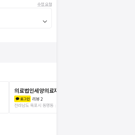
수정 요청
의료법인세양의료재단 신안병원
정성내과의
리뷰
2
리뷰
0
로그인
로그인
전라남도 목포시 동명동
489m
전라남도 목포시