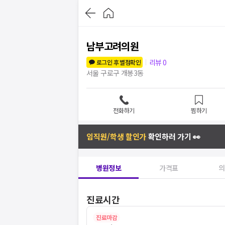
남부고려의원
리뷰
0
로그인 후 별점확인
서울 구로구 개봉3동
전화하기
찜하기
임직원/학생 할인가
확인하러 가기 👀
병원정보
가격표
의
진료시간
진료마감