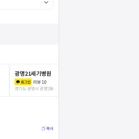
광명21세기병원
굿모닝의원
리뷰
10
리뷰
0
로그인
로그인
경기도 광명시 광명2동
346m
서울 구로구 개봉
복사