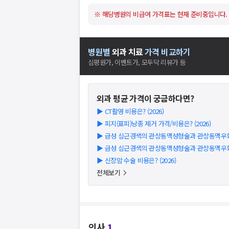
※ 해당병원의 비급여 가격표는 현재 준비중입니다.
병원별
외과
치료
가격 비교하기
심평원가, 이벤트가, 모두닥 리뷰가 등
외과
평균 가격이 궁금하다면?
▶
CT촬영 비용은? (2026)
▶
피지(표피)낭종 제거 가격/비용은? (2026)
▶
급성 심근경색의 관상동맥성형술과 관상동맥우회술 
▶
급성 심근경색의 관상동맥성형술과 관상동맥우회술 
▶
신장암 수술 비용은? (2026)
전체보기
의사
1