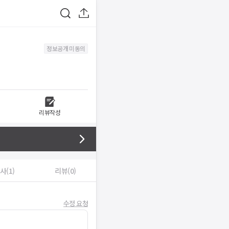
정보공개 미동의
리뷰작성
사(1)
리뷰(0)
수정 요청