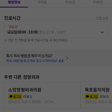
병원정보
가격표
의사(1)
리뷰(3)
진료시간
수정 요청
진료 전
금요일
08:00 - 18:00
(
점심
12:30
-
14:00
)
※ 방문 전 전화를 통해 진료시간을 꼭 확인하세요!
혹시 의사·병원관계자 이신가요?
최대 200만원 받고 바로 광고 시작하세요! 💰💰
주변 다른 정형외과
소망정형외과의원
목포을지의원
리뷰
0
리뷰
0
로그인
로그인
전라남도 목포시 동명동
127m
전라남도 목포시 