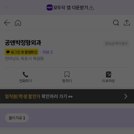
모두닥 앱 다운받기
공앤박정형외과
정보공개 미동의
리뷰
3
로그인 후 별점확인
전라남도 목포시 목원동
전화하기
찜하기
리뷰작성
임직원/학생 할인가
확인하러 가기 👀
물리치료
1