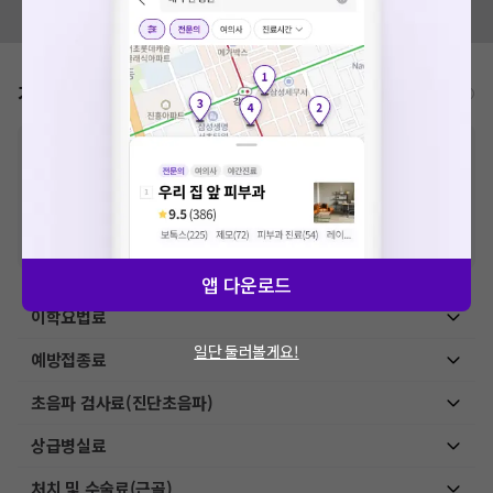
모두닥 팀에 알려주세요!
가격표
비급여/급여 진료란?
※
비급여 항목의 경우,
추가비용 등으로 실제 가격과 상이할 수 있으니, 정확
한 가격은 해당 의료기관에 직접 문의해주세요.
※
급여 항목의 경우,
건강보험심사평가원
에 고지되어 있는 급여 진료 기준 가
격입니다. (진료와 연관된 복합적인 비용이 추가되어, 병원마다 금액이 다르게
산정될 수 있는 점 참고 바랍니다.)
※ 이벤트가, 할인가는
VAT 포함
앱 다운로드
이학요법료
일단 둘러볼게요!
예방접종료
초음파 검사료(진단초음파)
상급병실료
처치 및 수술료(근골)