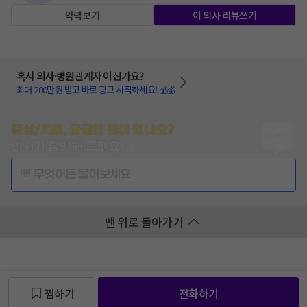
약력보기
이 의사 리뷰쓰기
혹시 의사·병원관계자 이신가요?
최대 200만원 받고 바로 광고 시작하세요! 💰💰
증상/치료, 궁금한 점이 있나요?
의사가 답변해 드려요!
💬 무엇이든 물어보세요
맨 위로 돌아가기
찜하기
전화하기
찜 목록보기
찜 목록보기