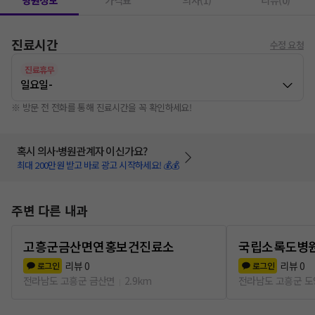
병원정보
가격표
의사(1)
리뷰(0)
진료시간
수정 요청
진료휴무
일요일
-
※ 방문 전 전화를 통해 진료시간을 꼭 확인하세요!
혹시 의사·병원관계자 이신가요?
최대 200만원 받고 바로 광고 시작하세요! 💰💰
주변 다른 내과
고흥군금산면연홍보건진료소
국립소록도병
리뷰
0
리뷰
0
로그인
로그인
전라남도 고흥군 금산면
2.9km
전라남도 고흥군 