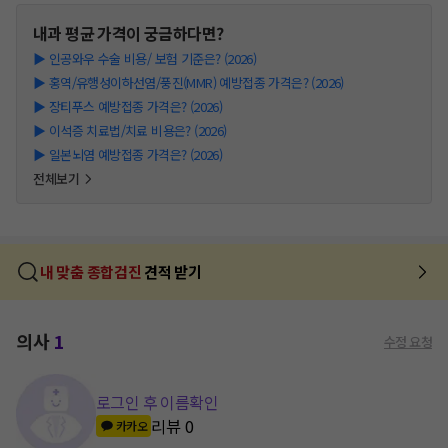
내과
평균 가격이 궁금하다면?
▶
인공와우 수술 비용/ 보험 기준은? (2026)
▶
홍역/유행성이하선염/풍진(MMR) 예방접종 가격은? (2026)
▶
장티푸스 예방접종 가격은? (2026)
▶
이석증 치료법/치료 비용은? (2026)
▶
일본뇌염 예방접종 가격은? (2026)
전체보기
내 맞춤 종합검진
견적 받기
의사
1
수정 요청
로그인 후 이름확인
리뷰
0
카카오