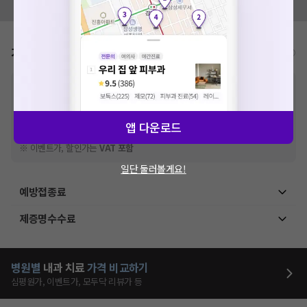
모두닥 팀에 알려주세요!
가격표
비급여/급여 진료란?
※
비급여 항목의 경우,
추가비용 등으로 실제 가격과 상이할 수 있으니, 정확
한 가격은 해당 의료기관에 직접 문의해주세요.
※
급여 항목의 경우,
건강보험심사평가원
에 고지되어 있는 급여 진료 기준 가
격입니다. (진료와 연관된 복합적인 비용이 추가되어, 병원마다 금액이 다르게
앱 다운로드
산정될 수 있는 점 참고 바랍니다.)
※ 이벤트가, 할인가는
VAT 포함
일단 둘러볼게요!
예방접종료
제증명수수료
병원별
내과
치료
가격 비교하기
심평원가, 이벤트가, 모두닥 리뷰가 등