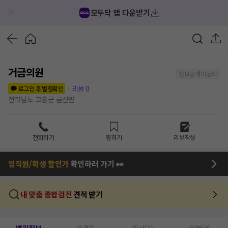
모두닥 앱 다운받기
거금의원
정보공개 미동의
리뷰
0
로그인 후 별점확인
전라남도 고흥군 금산면
전화하기
찜하기
리뷰작성
임직원/학생 할인가
확인하러 가기 👀
내 맞춤 종합검진
견적 받기